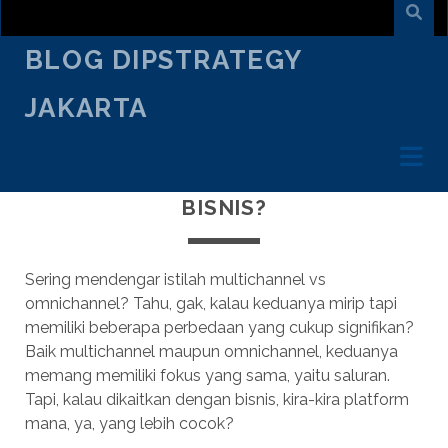
BLOG DIPSTRATEGY
JAKARTA
JULY 18
/
RIFALDI HANIF
/
CREATIVE TALK
MULTICHANNEL VS OMNICHANNEL:
MANA YANG PALING OKE UNTUK
BISNIS?
Sering mendengar istilah multichannel vs
omnichannel? Tahu, gak, kalau keduanya mirip tapi
memiliki beberapa perbedaan yang cukup signifikan?
Baik multichannel maupun omnichannel, keduanya
memang memiliki fokus yang sama, yaitu saluran.
Tapi, kalau dikaitkan dengan bisnis, kira-kira platform
mana, ya, yang lebih cocok?