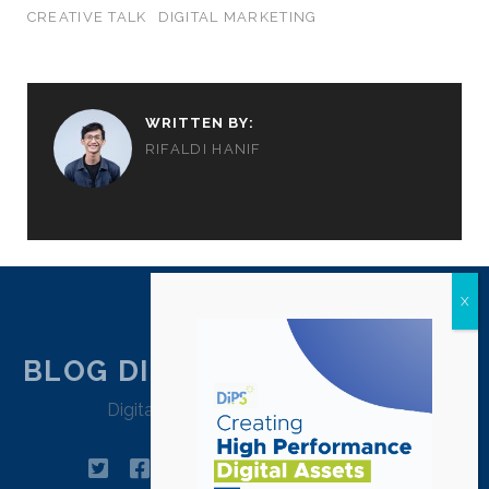
CREATIVE TALK
DIGITAL MARKETING
WRITTEN BY:
RIFALDI HANIF
BLOG DIPSTRATEGY JAKARTA
Digital Agency Jakarta – Indonesia
twitter
facebook
instagram
linkedin
tiktok
pinterest
youtube
email