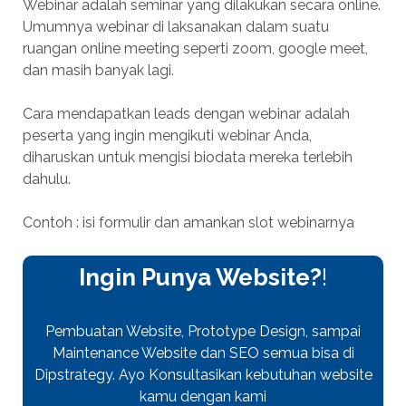
Webinar adalah seminar yang dilakukan secara online.
Umumnya webinar di laksanakan dalam suatu
ruangan online meeting seperti zoom, google meet,
dan masih banyak lagi.
Cara mendapatkan leads dengan webinar adalah
peserta yang ingin mengikuti webinar Anda,
diharuskan untuk mengisi biodata mereka terlebih
dahulu.
Contoh : isi formulir dan amankan slot webinarnya
Ingin Punya Website?
!
Pembuatan Website, Prototype Design, sampai
Maintenance Website dan SEO semua bisa di
Dipstrategy. Ayo Konsultasikan kebutuhan website
kamu dengan kami