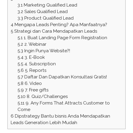
3.1
Marketing Qualified Lead
3.2
Sales Qualified Lead
3.3
Product Qualified Lead
4
Mengapa Leads Penting? Apa Manfaatnya?
5
Strategi dan Cara Mendapatkan Leads
5.1
1. Buat Landing Page Form Registration
5.2
2. Webinar
5.3
Ingin Punya Website?!
5.4
3. E-Book
5.5
4. Subscription
5.6
5. Reports
5.7
Daftar Dan Dapatkan Konsultasi Gratis!
5.8
6. Video
5.9
7. Free gifts
5.10
8. Quiz/Challenges
5.11
9. Any Forms That Attracts Customer to
Come
6
Dipstrategy Bantu bisnis Anda Mendapatkan
Leads Generation Lebih Mudah