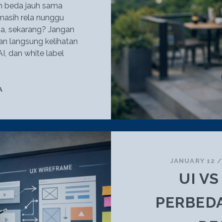
ah beda jauh sama
 masih rela nunggu
ama, sekarang? Jangan
an langsung kelihatan
AI, dan white label
WORDPRESS
A
+
AI:
SENJATA
RAHASIA
WEBSITE
WHITE
JANUARY 12
LABEL
UI V
KEKINIAN
PERBED