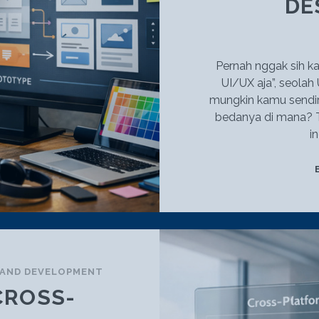
DE
Pernah nggak sih k
UI/UX aja”, seolah
mungkin kamu sendiri
bedanya di mana? T
i
 AND DEVELOPMENT
CROSS-