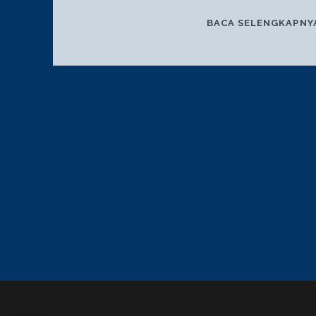
BACA SELENGKAPNY
POSTS
PAGINATION