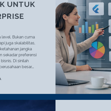
IK UNTUK
RPRISE
a level. Bukan cuma
pi juga skalabilitas,
 ketahanan jangka
kan sekadar preferensi
isnis. Di sinilah
 perusahaan besar.…
7
A
FRAMEWORK
CROSS-
PLATFORM
TERBAIK
UNTUK