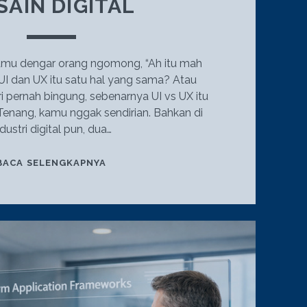
SAIN DIGITAL
amu dengar orang ngomong, “Ah itu mah
 UI dan UX itu satu hal yang sama? Atau
 pernah bingung, sebenarnya UI vs UX itu
enang, kamu nggak sendirian. Bahkan di
ndustri digital pun, dua…
UI
BACA SELENGKAPNYA
VS
UX:
MEMAHAMI
PERBEDAAN
PERAN
DALAM
DESAIN
DIGITAL