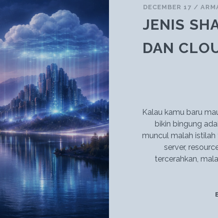
APLIKASI
DECEMBER 17
/
ARM
ENTERPRISE
JENIS SH
DAN CLO
Kalau kamu baru mau 
bikin bingung ada
muncul malah istilah 
server, resourc
tercerahkan, mala