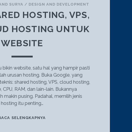
AND SURYA
/
DESIGN AND DEVELOPMENT
ARED HOSTING, VPS,
UD HOSTING UNTUK
WEBSITE
bikin website, satu hal yang hampir pasti
lah urusan hosting. Buka Google, yang
teknis: shared hosting, VPS, cloud hosting,
e, CPU, RAM, dan lain-lain. Bukannya
h makin pusing. Padahal, memilih jenis
hosting itu penting…
JENIS
BACA SELENGKAPNYA
SHARED
HOSTING,