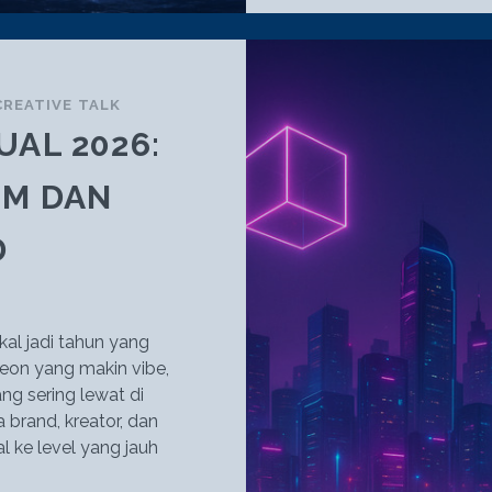
CREATIVE TALK
UAL 2026:
SM DAN
D
al jadi tahun yang
neon yang makin vibe,
g sering lewat di
brand, kreator, dan
l ke level yang jauh