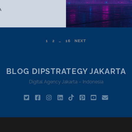
PREDIKSI
A
GAYA
VISUAL
2026:
RETRO
1
2
…
16
NEXT
FUTURISM
DAN
DESAIN
3D
BLOG DIPSTRATEGY JAKARTA
Digital Agency Jakarta – Indonesia
twitter
facebook
instagram
linkedin
tiktok
pinterest
youtube
email