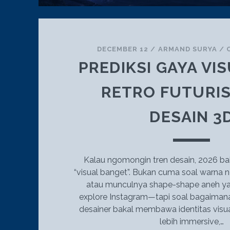
DECEMBER 12
/
ARMAND SURYA
/
PREDIKSI GAYA VIS
RETRO FUTURI
DESAIN 3
Kalau ngomongin tren desain, 2026 bak
“visual banget”. Bukan cuma soal warna 
atau munculnya shape-shape aneh yan
explore Instagram—tapi soal bagaimana 
desainer bakal membawa identitas visua
lebih immersive,…