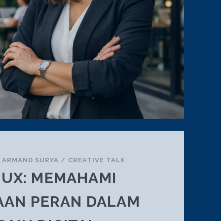
/
ARMAND SURYA
/
CREATIVE TALK
S UX: MEMAHAMI
AAN PERAN DALAM