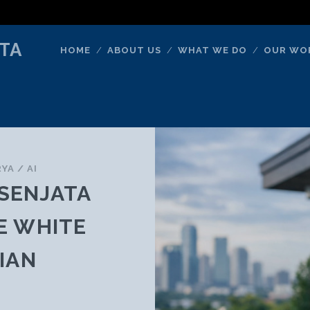
TA
HOME
ABOUT US
WHAT WE DO
OUR WO
RYA
/
AI
 SENJATA
E WHITE
IAN