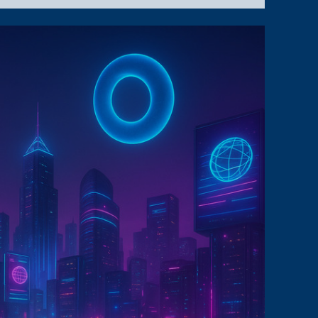
VPS,
DAN
CLOUD
HOSTING
UNTUK
WEBSITE