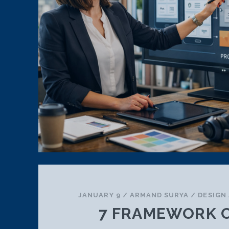
JANUARY 9
/
ARMAND SURYA
/
DESIGN
7 FRAMEWORK 