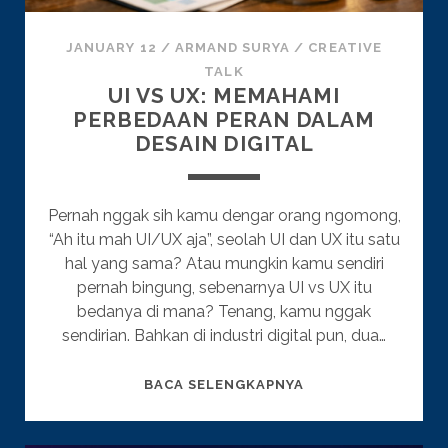
JANUARY 12
/
ARMAND SURYA
/
CREATIVE
TALK
UI VS UX: MEMAHAMI
PERBEDAAN PERAN DALAM
DESAIN DIGITAL
Pernah nggak sih kamu dengar orang ngomong,
“Ah itu mah UI/UX aja”, seolah UI dan UX itu satu
hal yang sama? Atau mungkin kamu sendiri
pernah bingung, sebenarnya UI vs UX itu
bedanya di mana? Tenang, kamu nggak
sendirian. Bahkan di industri digital pun, dua…
UI
BACA SELENGKAPNYA
VS
UX: