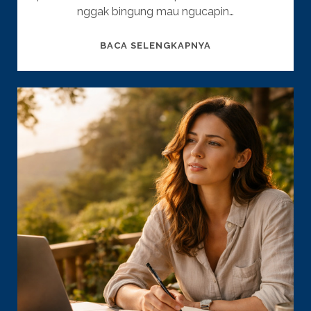
nggak bingung mau ngucapin…
60
BACA SELENGKAPNYA
UCAPAN
TAHUN
BARU
IMLEK
2026
UNTUK
MEMBAWA
REZEKI,
KESEHATAN,
DAN
KEBAHAGIAAN