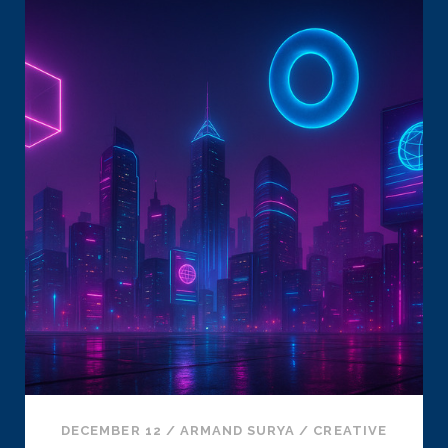
MEMAHAMI
PERBEDAAN
PERAN
DALAM
DESAIN
DIGITAL
DECEMBER 12
/
ARMAND SURYA
/
CREATIVE