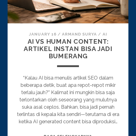
JANUARY 16
/
ARMAND SURYA
/
AI
AI VS HUMAN CONTENT:
ARTIKEL INSTAN BISA JADI
BUMERANG
“Kalau AI bisa menulis artikel SEO dalam
beberapa detik, buat apa repot-repot mikir
terlalu jauh?” Kalimat ini mungkin bisa saja
terlontarkan oleh seseorang yang mulutnya
suka asal ceplos. Bahkan, bisa jadi pernah
terlintas di kepala kita sendiri—terutama di era
ketika AI generated content bisa diproduksi…
AI