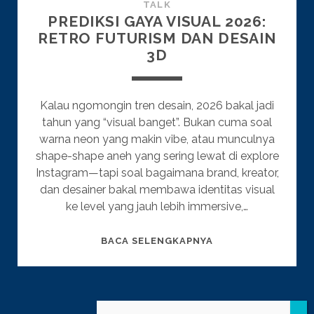
TALK
PREDIKSI GAYA VISUAL 2026:
RETRO FUTURISM DAN DESAIN
3D
Kalau ngomongin tren desain, 2026 bakal jadi
tahun yang “visual banget”. Bukan cuma soal
warna neon yang makin vibe, atau munculnya
shape-shape aneh yang sering lewat di explore
Instagram—tapi soal bagaimana brand, kreator,
dan desainer bakal membawa identitas visual
ke level yang jauh lebih immersive,…
PREDIKSI
BACA SELENGKAPNYA
GAYA
VISUAL
2026:
POSTS
1
2
…
36
NEXT
RETRO