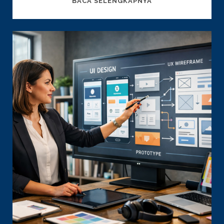
BACA SELENGKAPNYA
VS
HUMAN
CONTENT:
ARTIKEL
INSTAN
BISA
JADI
BUMERANG