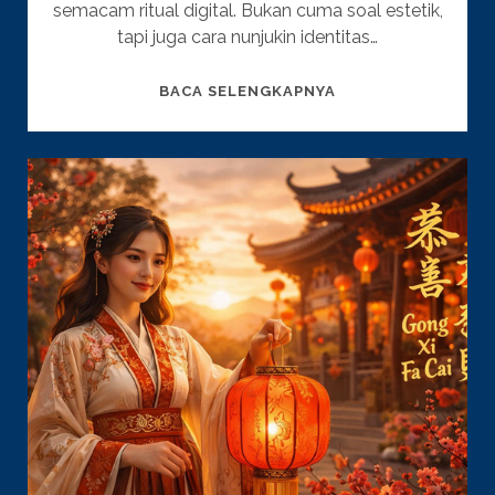
semacam ritual digital. Bukan cuma soal estetik,
tapi juga cara nunjukin identitas…
PP
BACA SELENGKAPNYA
RAMADHAN
2026
TIKTOK:
IDE
FOTO
PROFIL
YANG
VIRAL
BANGET!