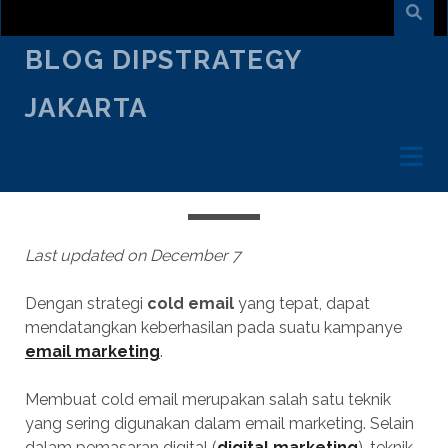
BLOG DIPSTRATEGY
JAKARTA
JULY 5
/
JULES BONARDO
/
DIGITAL MARKETING
SENI MEMBUAT COLD EMAIL, INI 5
TIPS PALING PENTING!
Last updated on December 7
Dengan strategi
cold email
yang tepat, dapat
mendatangkan keberhasilan pada suatu kampanye
email marketing
.
Membuat cold email merupakan salah satu teknik
yang sering digunakan dalam email marketing. Selain
dalam pemasaran digital (
digital marketing
), teknik