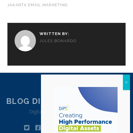
JAKARTA EMAIL MARKETING
WRITTEN BY:
JULES BONARDO
BLOG DIPSTRATEGY JAKARTA
Digital Agency Jakarta – Indonesia
twitter
facebook
instagram
linkedin
tiktok
pinterest
youtube
email