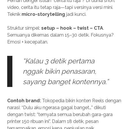
Pernah denger istilah “cerita itu raja”? Di dunia short
video, cerita itu tetap raja—tapi versinya versi mini.
Teknik
micro-storytelling
jadi kunci.
Struktur simpel:
setup – hook – twist – CTA
.
Semuanya dikemas dalam 15–30 detik. Fokusnya?
Emosi + kecepatan.
“Kalau 3 detik pertama
nggak bikin penasaran,
sayang banget kontennya.”
Contoh brand:
Tokopedia bikin konten Reels dengan
narasi: “Dulu aku ngerasa gagal banget…” diikuti
dengan twist: “ternyata semua berubah gara-gara
printer 150 ribuan ini”. Dalam 18 detik, pesan
tersampaikan, emosi kena, penjualan naik.