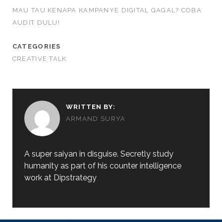
MAU TAU KENAPA KAMPANYE DIGITAL GAGAL? COBA
AUDIT DULU!
CATEGORIES
CREATIVE TALK
WRITTEN BY:
ARMAND SURYA
A super saiyan in disguise. Secretly study
humanity as part of his counter intelligence
work at Dipstrategy