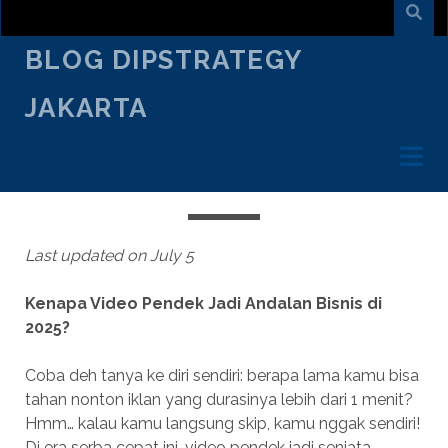
BLOG DIPSTRATEGY
JAKARTA
JULY 4
/
ARMAND SURYA
/
CREATIVE TALK
STRATEGI VIDEO PENDEK 2025:
BIKIN VIRAL & CLOSING JUGA
Last updated on July 5
Kenapa Video Pendek Jadi Andalan Bisnis di
2025?
Coba deh tanya ke diri sendiri: berapa lama kamu bisa
tahan nonton iklan yang durasinya lebih dari 1 menit?
Hmm… kalau kamu langsung skip, kamu nggak sendiri!
Di era serba cepat ini, video pendek jadi senjata