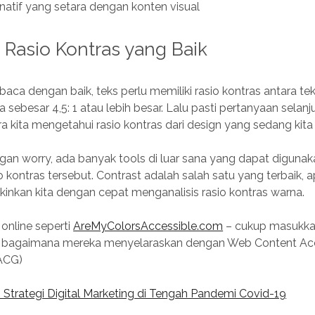
ernatif yang setara dengan konten visual
Rasio Kontras yang Baik
baca dengan baik, teks perlu memiliki rasio kontras antara t
sebesar 4,5: 1 atau lebih besar. Lalu pasti pertanyaan selanj
 kita mengetahui rasio kontras dari design yang sedang kita
ngan worry, ada banyak tools di luar sana yang dapat diguna
 kontras tersebut. Contrast adalah salah satu yang terbaik, 
nkan kita dengan cepat menganalisis rasio kontras warna.
online seperti
AreMyColorsAccessible.com
– cukup masukka
t bagaimana mereka menyelaraskan dengan Web Content Acce
ACG)
 Strategi Digital Marketing di Tengah Pandemi Covid-19