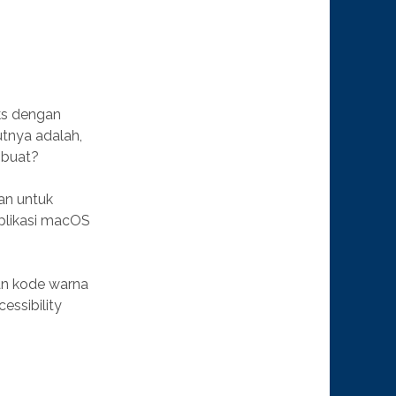
eks dengan
utnya adalah,
 buat?
kan untuk
aplikasi macOS
n kode warna
ssibility