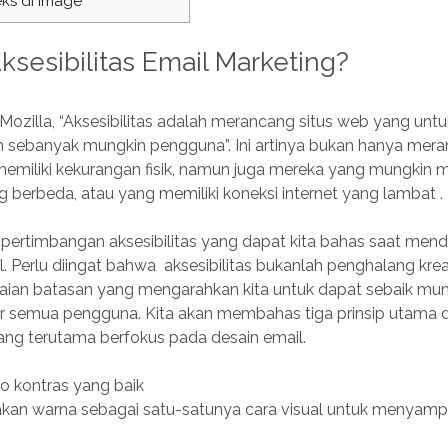
eks di Image
Aksesibilitas Email Marketing?
ozilla, “Aksesibilitas adalah merancang situs web yang unt
h sebanyak mungkin pengguna”. Ini artinya bukan hanya mer
emiliki kekurangan fisik, namun juga mereka yang mungkin
 berbeda, atau yang memiliki koneksi internet yang lambat .
pertimbangan aksesibilitas yang dapat kita bahas saat mend
. Perlu diingat bahwa aksesibilitas bukanlah penghalang kreat
aian batasan yang mengarahkan kita untuk dapat sebaik mu
semua pengguna. Kita akan membahas tiga prinsip utama 
 yang terutama berfokus pada desain email.
io kontras yang baik
akan warna sebagai satu-satunya cara visual untuk menyamp