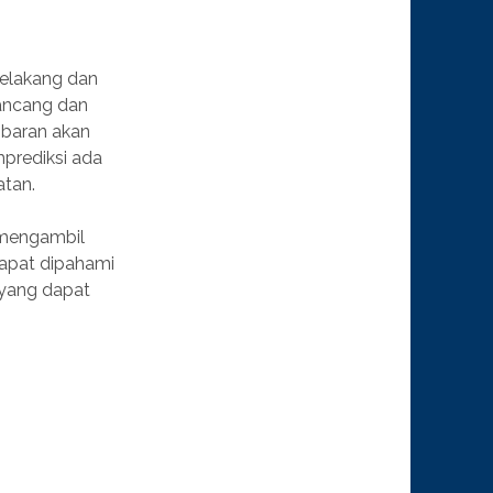
 belakang dan
rancang dan
mbaran akan
prediksi ada
atan.
 mengambil
apat dipahami
 yang dapat