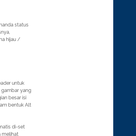
enanda status
snya,
a hijau /
eader untuk
ak gambar yang
an besar isi
lam bentuk Alt
matis di-set
a melihat