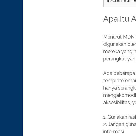
4
Alternatif T
Apa Itu 
Menurut MDN M
digunakan ole
mereka yang m
perangkat yang
Ada beberapa 
template email
hanya serangk
mengakomodir 
aksesibilitas,
1. Gunakan ras
2. Jangan gun
informasi