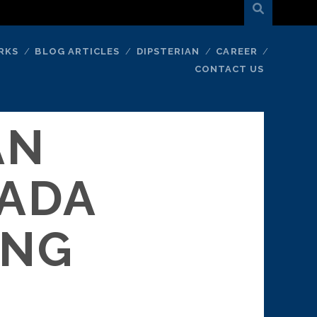
RKS
BLOG ARTICLES
DIPSTERIAN
CAREER
CONTACT US
AN
PADA
ING