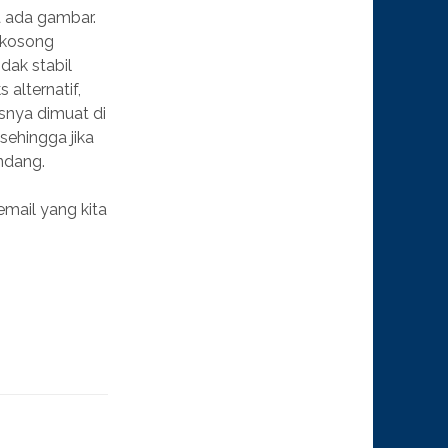
a ada gambar.
k kosong
dak stabil
alternatif,
snya dimuat di
sehingga jika
andang.
email yang kita