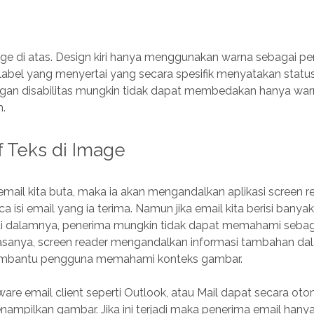
age di atas. Design kiri hanya menggunakan warna sebagai p
label yang menyertai yang secara spesifik menyatakan statu
an disabilitas mungkin tidak dapat membedakan hanya warn
h.
f Teks di Image
email kita buta, maka ia akan mengandalkan aplikasi screen r
isi email yang ia terima. Namun jika email kita berisi bany
 di dalamnya, penerima mungkin tidak dapat memahami sebagi
Biasanya, screen reader mengandalkan informasi tambahan da
embantu pengguna memahami konteks gambar.
tware email client seperti Outlook, atau Mail dapat secara oto
nampilkan gambar. Jika ini terjadi maka penerima email hany