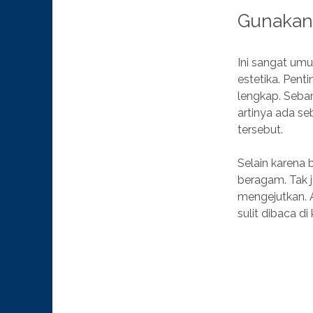
Gunakan
Ini sangat umu
estetika. Pen
lengkap. Seban
artinya ada se
tersebut.
Selain karena 
beragam. Tak j
mengejutkan. A
sulit dibaca di