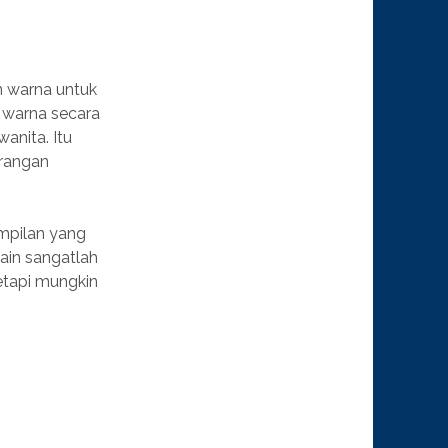
n warna untuk
 warna secara
anita. Itu
urangan
ampilan yang
ain sangatlah
tetapi mungkin