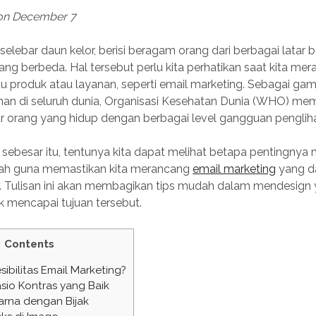
 on December 7
k selebar daun kelor, berisi beragam orang dari berbagai latar
g berbeda. Hal tersebut perlu kita perhatikan saat kita me
 produk atau layanan, seperti email marketing. Sebagai ga
an di seluruh dunia, Organisasi Kesehatan Dunia (WHO) mem
liar orang yang hidup dengan berbagai level gangguan penglih
sebesar itu, tentunya kita dapat melihat betapa pentingnya
ah guna memastikan kita merancang
email marketing
yang d
n. Tulisan ini akan membagikan tips mudah dalam mendesign
k mencapai tujuan tersebut.
Contents
sibilitas Email Marketing?
io Kontras yang Baik
rna dengan Bijak