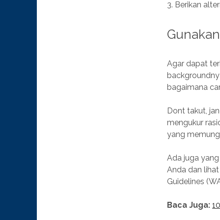
3. Berikan alt
Gunakan 
Agar dapat ter
backgroundnya 
bagaimana cara
Dont takut, ja
mengukur rasio
yang memungki
Ada juga yang 
Anda dan liha
Guidelines (W
Baca Juga:
10