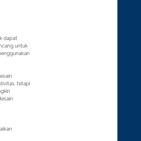
uk dapat
ancang untuk
 menggunakan
esain
ivitas, tetapi
ngkin
desain
aikan