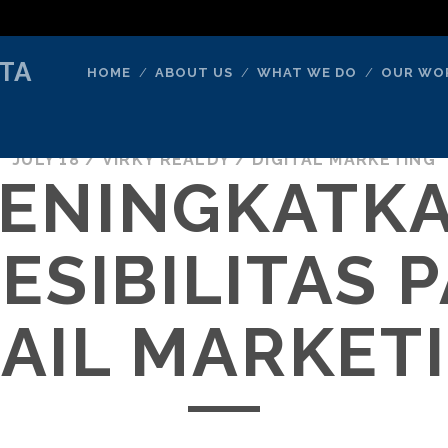
TA
HOME
ABOUT US
WHAT WE DO
OUR WO
JULY 18
/
VIRKY REALDY
/
DIGITAL MARKETING
ENINGKATK
ESIBILITAS 
AIL MARKET