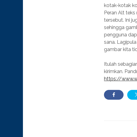
kotak-kotak ko
Peran Alt tek
tersebut. Ini 
sehingga gamba
pengguna dapa
sana. Lagipula
gambar kita ti
Itulah sebagia
kirimkan. Pand
https://www