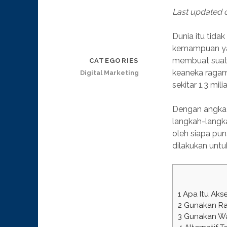
Last updated
Dunia itu tida
kemampuan yan
membuat suatu
CATEGORIES
keaneka ragam
Digital Marketing
sekitar 1,3 mi
Dengan angka 
langkah-langk
oleh siapa pu
dilakukan untu
1
Apa Itu Akse
2
Gunakan Ras
3
Gunakan Wa