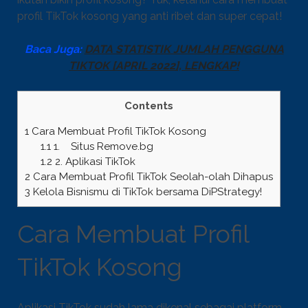
profil TikTok kosong yang anti ribet dan super cepat!
Baca Juga:
DATA STATISTIK JUMLAH PENGGUNA
TIKTOK [APRIL 2022], LENGKAP!
Contents
1
Cara Membuat Profil TikTok Kosong
1.1
1. Situs Remove.bg
1.2
2. Aplikasi TikTok
2
Cara Membuat Profil TikTok Seolah-olah Dihapus
3
Kelola Bisnismu di TikTok bersama DiPStrategy!
Cara Membuat Profil
TikTok Kosong
Aplikasi TikTok sudah lama dikenal sebagai platform