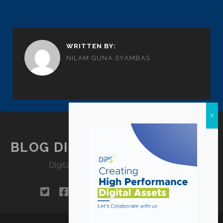
WRITTEN BY:
NILAM GUNA SYAMBAS
BLOG DIPSTRATEGY JAKARTA
Digital Agency Jakarta – Indonesia
twitter
facebook
instagram
linkedin
tiktok
pinterest
youtube
email