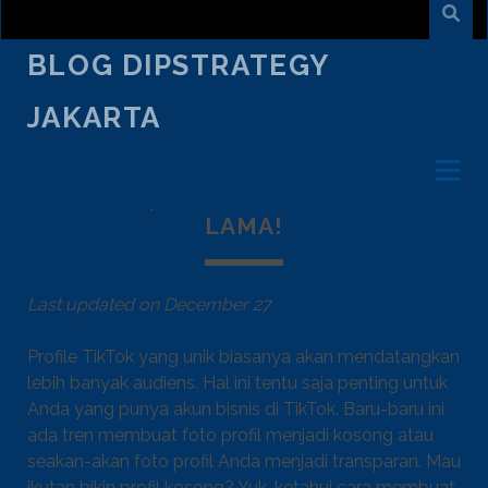
BLOG DIPSTRATEGY
JAKARTA
January 23
/
Nilam Guna Syambas
/
Creative Talk
CARA MEMBUAT PROFIL TIKTOK
KOSONG, MUDAH DAN GAK PAKAI
LAMA!
Last updated on December 27
Profile TikTok yang unik biasanya akan mendatangkan
lebih banyak audiens. Hal ini tentu saja penting untuk
Anda yang punya akun bisnis di TikTok. Baru-baru ini
ada tren membuat foto profil menjadi kosong atau
seakan-akan foto profil Anda menjadi transparan. Mau
ikutan bikin profil kosong? Yuk, ketahui cara membuat