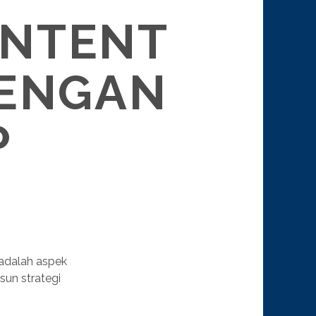
ONTENT
DENGAN
P
 adalah aspek
un strategi