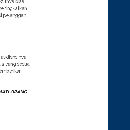
tifnya bisa
meningkatkan
di pelanggan
 audiens nya
ia yang sesuai
memberikan
KMATI ORANG