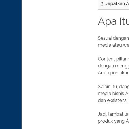
3
Dapatkan As
Apa It
Sesuai dengan 
media atau web
Content pilla
dengan menggun
Anda pun akan
Selain itu, de
media bisnis A
dan eksistensi
Jadi, lambat l
produk yang A