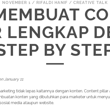
NOVEMBER 1
/
RIFALDI HANIF
/
CREATIVE TALK
MEMBUAT C
R LENGKAP 
STEP BY STE
on January 11
marketing tidak lepas kaitannya dengan konten. Content pillar
buatan konten yang dibutuhkan para marketer untuk menyus
 sosial media ataupun website.