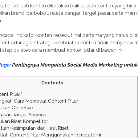
ikator sebuah konten dikatakan baik adalah konten yang bisa
kan brand, berbobot, relate dengan target pasar, serta memil
.
capai indikator konten tersebut, hal pertama yang harus dil
ent pillar agar strategi pembuatan konten tidak menyelew
ti step by step cara membuat konten pillar di bawah ini!
Juga:
Pentingnya Mengelola Social Media Marketing untuk
Contents
ent Pillar?
gkah Cara Membuat Content Pillar
ukan Objective
ukan Target Audiens
kan Riset Kompetitor
lah Kesimpulan dari Hasil Riset
lah Content Pillar Menggunakan Template Ini