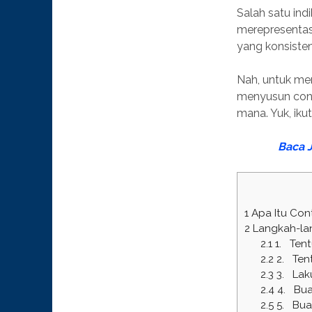
Salah satu ind
merepresentasi
yang konsisten
Nah, untuk men
menyusun cont
mana. Yuk, iku
Baca 
1
Apa Itu Cont
2
Langkah-lan
2.1
1. Tent
2.2
2. Tent
2.3
3. Laku
2.4
4. Buat
2.5
5. Buat