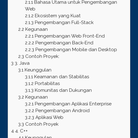
2.1.1
Bahasa Utama untuk Pengembangan
Web
2.1.2
Ekosistem yang Kuat
2.1.3
Pengembangan Full-Stack
2.2
Kegunaan
2.2.1
Pengembangan Web Front-End
2.2.2
Pengembangan Back-End
2.2.3
Pengembangan Mobile dan Desktop
2.3
Contoh Proyek:
3
3. Java
3.1
Keunggulan
3.1.1
Keamanan dan Stabilitas
3.1.2
Portabilitas
3.1.3
Komunitas dan Dukungan
3.2
Kegunaan
3.2.1
Pengembangan Aplikasi Enterprise
3.2.2
Pengembangan Android
3.2.3
Aplikasi Web
3.3
Contoh Proyek
4
4. C++
4.1
Keunggulan