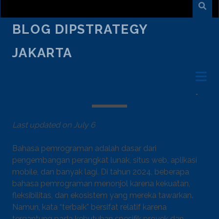
BLOG DIPSTRATEGY
JAKARTA
July 1
/
Widy Prawira
/
Design and Development
SIAPA RAJANYA?! BAHASA
PEMROGRAMAN TERBAIK DI 2024
Last updated on July 6
Bahasa pemrograman adalah dasar dari
pengembangan perangkat lunak, situs web, aplikasi
mobile, dan banyak lagi. Di tahun 2024, beberapa
bahasa pemrograman menonjol karena kekuatan,
fleksibilitas, dan ekosistem yang mereka tawarkan.
Namun, kata “terbaik” bersifat relatif karena
tergantung pada kebutuhan spesifik proyek dan