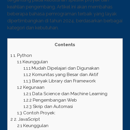
keahlian pengembang. Artikel ini akan membahas
beberapa bahasa pemrograman terbaik yang layak
dipertimbangkan di tahun 2024, berdasarkan berbagai
kategori dan kebutuhan.
Contents
1
1. Python
1.1
Keunggulan
1.1.1
Mudah Dipelajari dan Digunakan
1.1.2
Komunitas yang Besar dan Aktif
1.1.3
Banyak Library dan Framework
1.2
Kegunaan
1.2.1
Data Science dan Machine Learning
1.2.2
Pengembangan Web
1.2.3
Skrip dan Automasi
1.3
Contoh Proyek:
2
2. JavaScript
2.1
Keunggulan