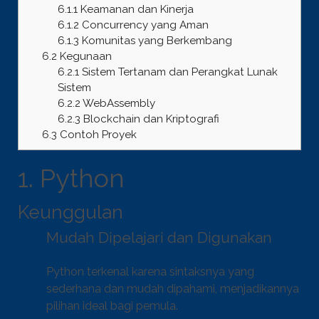
6.1.1
Keamanan dan Kinerja
6.1.2
Concurrency yang Aman
6.1.3
Komunitas yang Berkembang
6.2
Kegunaan
6.2.1
Sistem Tertanam dan Perangkat Lunak
Sistem
6.2.2
WebAssembly
6.2.3
Blockchain dan Kriptografi
6.3
Contoh Proyek
1. Python
Keunggulan
Mudah Dipelajari dan Digunakan
Python terkenal karena sintaksnya yang
sederhana dan mudah dipahami, menjadikannya
pilihan ideal bagi pemula.