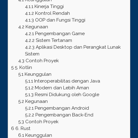
4.1.1
Kinerja Tinggi
4.1.2
Kontrol Rendah
4.1.3
OOP dan Fungsi Tinggi
4.2
Kegunaan
4.2.1
Pengembangan Game
4.2.2
Sistem Tertanam
4.2.3
Aplikasi Desktop dan Perangkat Lunak
Sistem
4.3
Contoh Proyek
5
5. Kotlin
5.1
Keunggulan
5.1.1
Interoperabilitas dengan Java
5.1.2
Modern dan Lebih Aman
5.1.3
Resmi Didukung oleh Google
5.2
Kegunaan
5.2.1
Pengembangan Android
5.2.2
Pengembangan Back-End
5.3
Contoh Proyek
6
6. Rust
6.1
Keunggulan