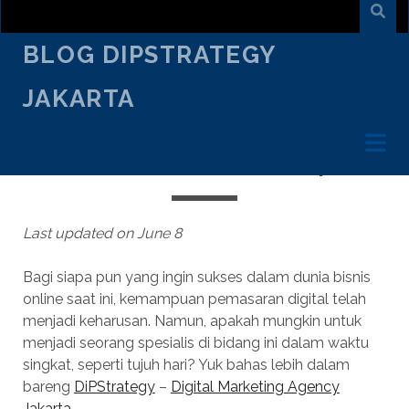
BLOG DIPSTRATEGY
JAKARTA
MAY 8
/
MEGAN ANGLINGSARI
/
CREATIVE TALK
LIVE HACK! CARA CEPAT PAHAM
DIGITAL MARKETING DALAM 7 HARI
Last updated on June 8
Bagi siapa pun yang ingin sukses dalam dunia bisnis
online saat ini, kemampuan pemasaran digital telah
menjadi keharusan. Namun, apakah mungkin untuk
menjadi seorang spesialis di bidang ini dalam waktu
singkat, seperti tujuh hari? Yuk bahas lebih dalam
bareng
DiPStrategy
–
Digital Marketing Agency
Jakarta
.