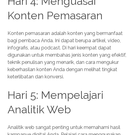
Hari 4: Menguasai
Konten Pemasaran
Konten pemasaran adalah konten yang bermanfaat
bagi pembaca Anda. Ini dapat berupa artikel, video,
infografis, atau podcast. Di hari keempat dapat
digunakan untuk membahas jenis konten yang efektif,
teknik penulisan yang menarik, dan cara mengukur
keberhasilan konten Anda dengan melihat tingkat
keterlibatan dan konversi.
Hari 5: Mempelajari
Analitik Web
Analitik web sangat penting untuk memahami hasil
kampanye digital Anda. Pelajari cara menggunakan