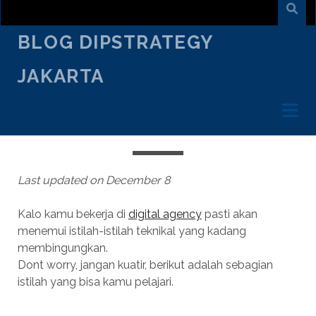
BLOG DIPSTRATEGY
JAKARTA
FEBRUARY 10
/
KRISNO WISNUADI
/
CREATIVE TALK
ISTILAH YANG SERING DIGUNAKAN
DIGITAL AGENCY
Last updated on December 8
Kalo kamu bekerja di
digital agency
pasti akan
menemui istilah-istilah teknikal yang kadang
membingungkan.
Dont worry, jangan kuatir, berikut adalah sebagian
istilah yang bisa kamu pelajari.