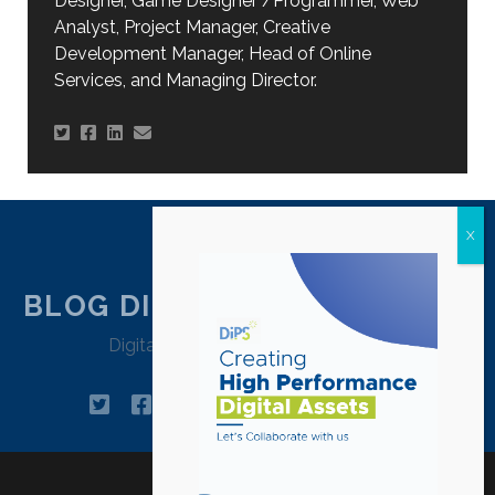
Designer, Game Designer /Programmer, Web
Analyst, Project Manager, Creative
Development Manager, Head of Online
Services, and Managing Director.
BLOG DIPSTRATEGY JAKARTA
Digital Agency Jakarta – Indonesia
twitter
facebook
instagram
linkedin
tiktok
pinterest
youtube
email