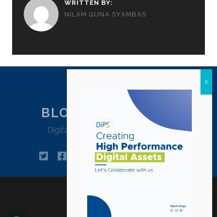
WRITTEN BY:
NILAM GUNA SYAMBAS
BLOG DIPSTRATEGY
Digital Agency Jakarta – Indonesia
twitter
facebook
instagram
linkedin
tiktok
pinterest
youtube
email