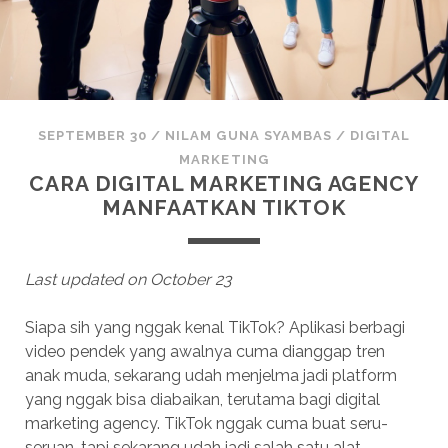
SEPTEMBER 30
/
NILAM GUNA SYAMBAS
/
DIGITAL
MARKETING
CARA DIGITAL MARKETING AGENCY
MANFAATKAN TIKTOK
Last updated on October 23
Siapa sih yang nggak kenal TikTok? Aplikasi berbagi
video pendek yang awalnya cuma dianggap tren
anak muda, sekarang udah menjelma jadi platform
yang nggak bisa diabaikan, terutama bagi digital
marketing agency. TikTok nggak cuma buat seru-
seruan, tapi sekarang udah jadi salah satu alat