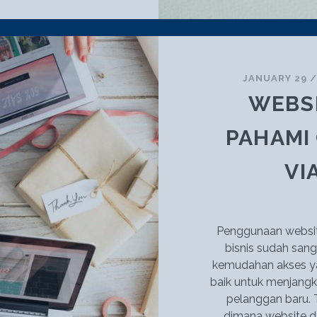
TRIK
MENYUSUN
STRATEGI
DIGITAL
MARKETING
JANUARY 29
WEBSI
PAHAMI
VI
Penggunaan websit
bisnis sudah sanga
kemudahan akses yan
baik untuk menjang
pelanggan baru. T
dimana website d