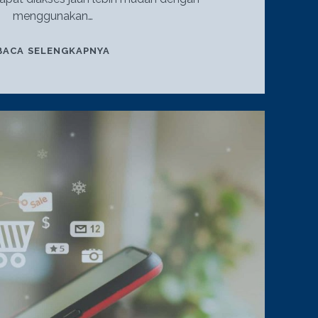
menggunakan…
WEBSITE
BACA SELENGKAPNYA
TREND
2021:
PAHAMI
CARANYA
JUALAN
VIA
WEBSITE
👀