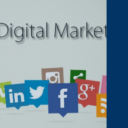
PERSEN
TEXT
DALAM
IKLAN
–
INI
PENJABARANNYA