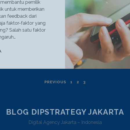
at membantu pemilik
aik untuk memberikan
an feedback dari
a faktor-faktor yang
g? Salah satu faktor
ngaruh…
TRAFIK
A
WEBSITE:
MENINGKATKAN
TRAFIK
DENGAN
PREVIOUS
1
2
3
KINERJA
WEB
BLOG DIPSTRATEGY JAKARTA
Digital Agency Jakarta – Indonesia