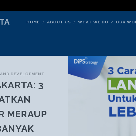
TA
HOME
ABOUT US
WHAT WE DO
OUR WO
 AND DEVELOPMENT
AKARTA: 3
ATKAN
AR MERAUP
BANYAK