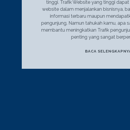
tinggi. Trafik Website yang tinggi dap
website dalam menjalankan bisnisnya, b
informasi terbaru maupun mendapatk
pengunjung. Namun tahukah kamu, apa saj
membantu meningkatkan Trafik pengunjun
penting yang sangat berpe
BACA SELENGKAPNY
POSTS
PAGINATION