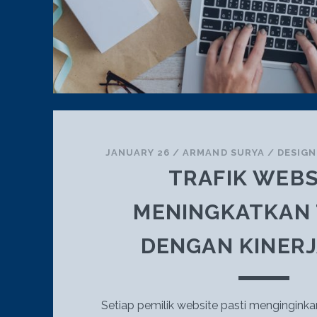
JANUARY 26
/
ARMAND SURYA
/
DESIG
TRAFIK WEBS
MENINGKATKAN 
DENGAN KINER
Setiap pemilik website pasti menginginka