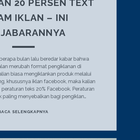
N 20 PERSEN TEXT
M IKLAN – INI
NJABARANNYA
berapa bulan lalu beredar kabar bahwa
lan merubah format pengiklanan di
alian biasa mengiklankan produk melalui
ng, khususnya iklan facebook, maka kalian
n peraturan teks 20% Facebook. Peraturan
 paling menyebalkan bagi pengiklan…
FACEBOOK
BACA SELENGKAPNYA
HAPUS
PERATURAN
20