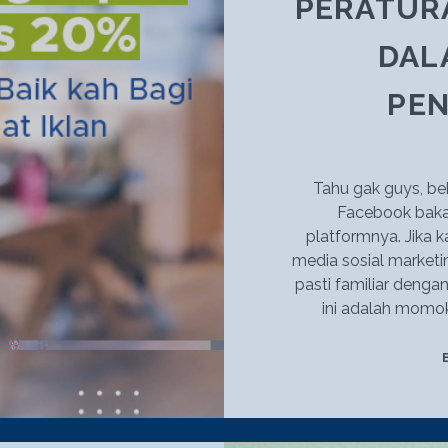
PERATURA
UNTUNG
LEBIH
DALA
BANYAK
PE
Tahu gak guys, be
Facebook baka
platformnya. Jika k
media sosial marketi
pasti familiar denga
ini adalah momok