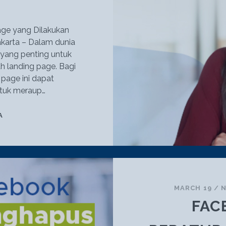
age yang Dilakukan
akarta – Dalam dunia
n yang penting untuk
h landing page. Bagi
g page ini dapat
ntuk meraup…
DIGITAL
A
AGENCY
JAKARTA:
3
CARA
MEMANFAATKAN
LANDING
MARCH 19
/
N
PAGE
FAC
AGAR
MERAUP