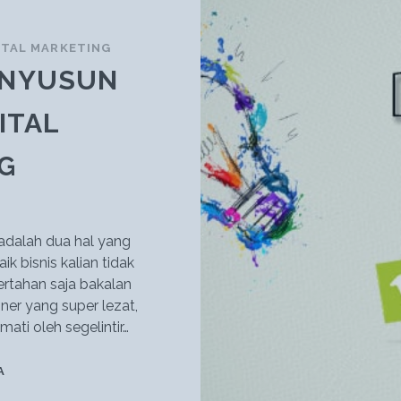
ITAL MARKETING
MENYUSUN
ITAL
G
 adalah dua hal yang
k bisnis kalian tidak
rtahan saja bakalan
ner yang super lezat,
mati oleh segelintir…
TIPS
A
DAN