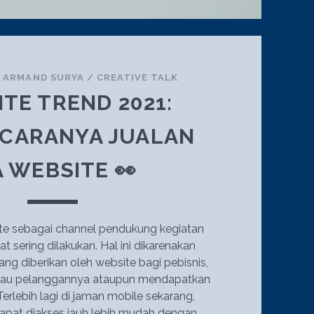
/
ARMAND SURYA
/
CREATIVE TALK
TE TREND 2021:
 CARANYA JUALAN
A WEBSITE 👀
e sebagai channel pendukung kegiatan
t sering dilakukan. Hal ini dikarenakan
g diberikan oleh website bagi pebisnis,
kau pelanggannya ataupun mendapatkan
erlebih lagi di jaman mobile sekarang,
apat diakses jauh lebih mudah dengan