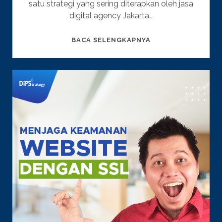
satu strategi yang sering diterapkan oleh jasa
digital agency Jakarta…
DIGITAL
BACA SELENGKAPNYA
AGENCY
JAKARTA
:
MENGENAL
PENTINGNYA
FAVICONS
UNTUK
KEPERLUAN
SEO