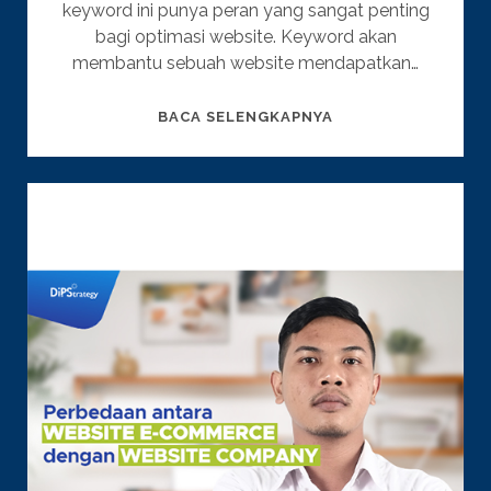
keyword ini punya peran yang sangat penting
bagi optimasi website. Keyword akan
membantu sebuah website mendapatkan…
PENTINGNYA
BACA SELENGKAPNYA
PEMILIHAN
KATA
KUNCI
(KEYWORD)
UNTUK
OPTIMASI
WEBSITE
BISNIS