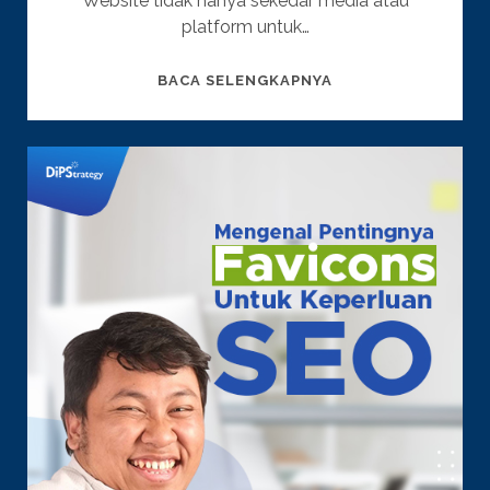
Website tidak hanya sekedar media atau
platform untuk…
SEO
BACA SELENGKAPNYA
AGENCY
JAKARTA
:
ALASAN
KENAPA
PELAKU
USAHA
HARUS
PUNYA
WEBSITE