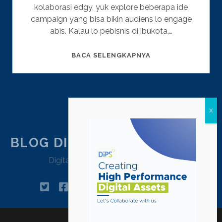
kolaborasi edgy, yuk explore beberapa ide
campaign yang bisa bikin audiens lo engage
abis. Kalau lo pebisnis di ibukota,…
IDE
BACA SELENGKAPNYA
CAMPAIGN
AKHIR
TAHUN:
POSTS
1
2
3
NEXT
BIKIN
BRAND
PAGINATION
STANDOUT
SAAT
BLOG DIPSTRATEGY JAKARTA
LIBURAN
Digital Agency Jakarta – Indonesia
twitter
facebook
instagram
linkedin
tiktok
pinterest
youtube
email