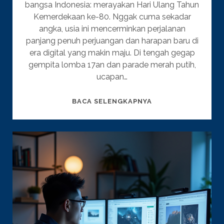
bangsa Indonesia: merayakan Hari Ulang Tahun
Kemerdekaan ke-80. Nggak cuma sekadar
angka, usia ini mencerminkan perjalanan
panjang penuh perjuangan dan harapan baru di
era digital yang makin maju. Di tengah gegap
gempita lomba 17an dan parade merah putih,
ucapan…
25
BACA SELENGKAPNYA
UCAPAN
HUT
RI
KE-
80
YANG
BERMAKNA,
LUCU,
&
PENUH