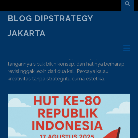
BLOG DIPSTRATEGY
JAKARTA
AUTHOR:
HERDI KURNIANTO
Head Creative di DiPStrategy. Otaknya penuh ide liar,
tangannya sibuk bikin konsep, dan hatinya berharap
revisi nggak lebih dari dua kali. Percaya kalau
kreativitas tanpa strategi itu cuma estetika.