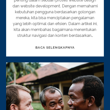
penting dalam sebuah proses website design
dan website development. Dengan memahami
kebutuhan pengguna berdasarkan golongan
mereka, kita bisa menciptakan pengalaman
yang lebih optimal dan efisien. Dalam artikel ini,
kita akan membahas bagaimana menentukan
struktur navigasi dan konten berdasarkan…
RAHASIA!
BACA SELENGKAPNYA
BEGINI
CARA
SUSUN
NAVIGASI
DAN
KONTEN
YANG
EFEKTIF