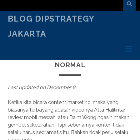
BLOG DIPSTRATEGY
JAKARTA
JANUARY 17
/
KRISNO WISNUADI
/
DIGITAL
MARKETING
21 CONTENT MARKETING NEW
NORMAL
Last updated on December 8
Ketika kita bicara content marketing, maka yang
biasanya terbayang adalah videonya Atta Halilintar
review mobil mewah, atau Baim Wong ngasih makan
gembel sekelurahan. Tapi sebenarnya konten tidak
selalu harus sedramatis itu. Bahkan tidak perlu selalu
video pula.