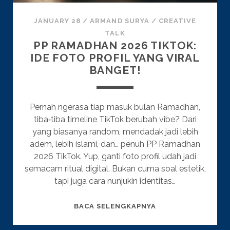
JANUARY 28
/
ARMAND SURYA
/
CREATIVE
TALK
PP RAMADHAN 2026 TIKTOK:
IDE FOTO PROFIL YANG VIRAL
BANGET!
Pernah ngerasa tiap masuk bulan Ramadhan,
tiba‑tiba timeline TikTok berubah vibe? Dari
yang biasanya random, mendadak jadi lebih
adem, lebih islami, dan… penuh PP Ramadhan
2026 TikTok. Yup, ganti foto profil udah jadi
semacam ritual digital. Bukan cuma soal estetik,
tapi juga cara nunjukin identitas…
PP
BACA SELENGKAPNYA
RAMADHAN
2026