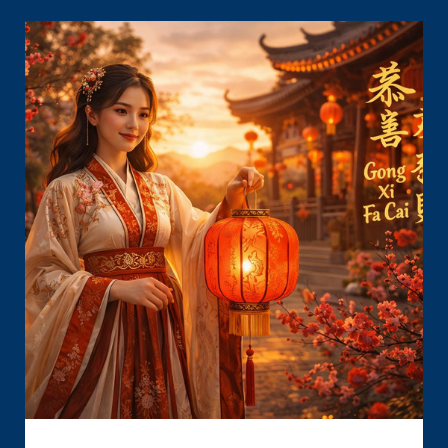
JAKARTA
DIPSTRATEGY:
PENDEKATAN
HUMAN,
TEKNOLOGI,
DAN
STRATEGI