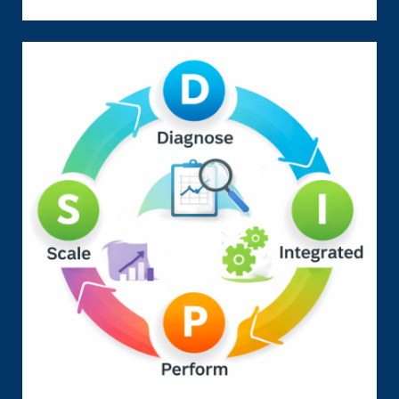
CIRI
JASA
SEO
TERPERCAYA:
RED
FLAGS
VS
GREEN
FLAGS