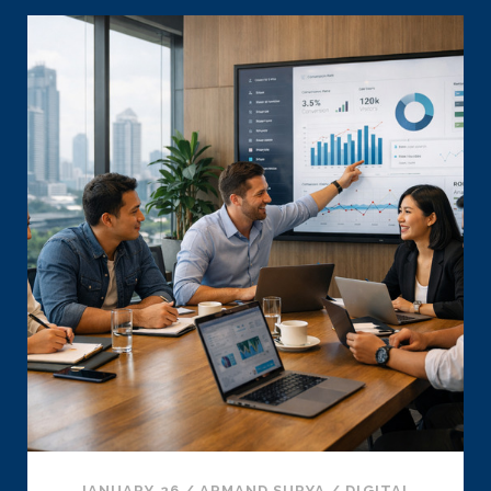
TIKTOK:
IDE
FOTO
PROFIL
YANG
VIRAL
BANGET!
JANUARY 26
/
ARMAND SURYA
/
DIGITAL