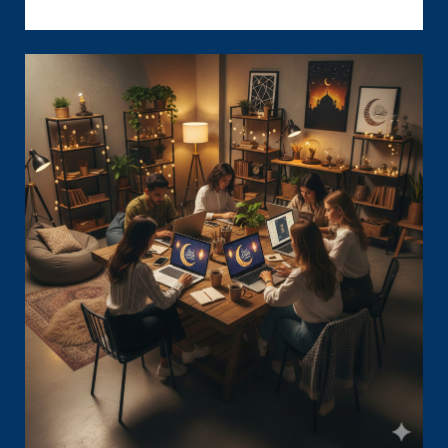
FRAMEWORK:
METODOLOGI
DIGITAL
MARKETING
AGENCY
JAKARTA
YANG
TERUKUR
DAN
BERDAMPAK