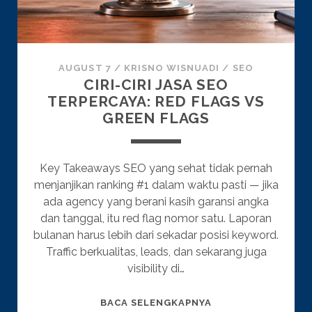
AUGUST 7
/
KRISNO WISNUADI
/
SEO
CIRI-CIRI JASA SEO
TERPERCAYA: RED FLAGS VS
GREEN FLAGS
Key Takeaways SEO yang sehat tidak pernah
menjanjikan ranking #1 dalam waktu pasti — jika
ada agency yang berani kasih garansi angka
dan tanggal, itu red flag nomor satu. Laporan
bulanan harus lebih dari sekadar posisi keyword.
Traffic berkualitas, leads, dan sekarang juga
visibility di…
CIRI-
BACA SELENGKAPNYA