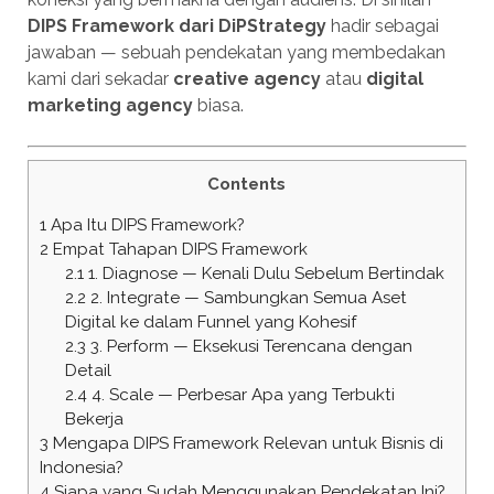
DIPS Framework dari DiPStrategy
hadir sebagai
jawaban — sebuah pendekatan yang membedakan
kami dari sekadar
creative agency
atau
digital
marketing agency
biasa.
Contents
1
Apa Itu DIPS Framework?
2
Empat Tahapan DIPS Framework
2.1
1. Diagnose — Kenali Dulu Sebelum Bertindak
2.2
2. Integrate — Sambungkan Semua Aset
Digital ke dalam Funnel yang Kohesif
2.3
3. Perform — Eksekusi Terencana dengan
Detail
2.4
4. Scale — Perbesar Apa yang Terbukti
Bekerja
3
Mengapa DIPS Framework Relevan untuk Bisnis di
Indonesia?
4
Siapa yang Sudah Menggunakan Pendekatan Ini?