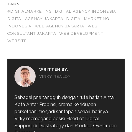
TAGS
#DIGITALMARKETING
DIGITAL AGENCY INDONESIA
DIGITAL AGENCY JAKARTA
DIGITAL MARKETING
INDONESIA
WEB AGENCY JAKARTA
WEB
CONSULTANT JAKARTA
WEB DEVELOPMENT
WEBSITE
WRITTEN BY:
VIRKY REALDY
Sebagai pria tangguh dengan rute harian Antar
Kota Antar Propinsi, drama kehidupan
perkotaan menjadi santapan sehari-harinya.
Virky memegang posisi Head of Digital
Support di Dipstrategy dan Product Owner dari