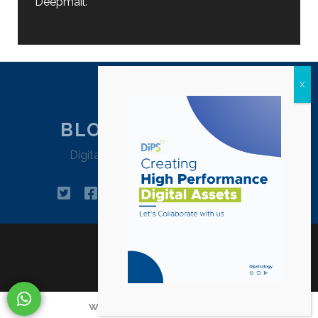
Deepmail.
BLOG DIPSTRATEGY
Digital Agency Jakarta – Indonesia
twitter
facebook
instagram
linkedin
tiktok
pinterest
youtube
email
WWW.DIPSTRATEGY.CO.ID