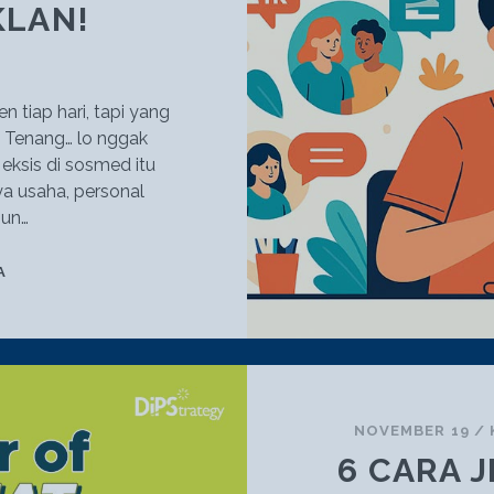
KLAN!
 tiap hari, tapi yang
? Tenang… lo nggak
, eksis di sosmed itu
ya usaha, personal
gun…
7
A
TRIK
CERDAS
SOSMED
BUAT
NAIKIN
AWARENESS
NOVEMBER 19
/
GAK
6 CARA 
PAKE