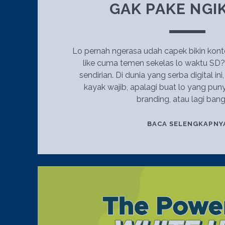
GAK PAKE NGI
Lo pernah ngerasa udah capek bikin konten
like cuma temen sekelas lo waktu SD
sendirian. Di dunia yang serba digital ini
kayak wajib, apalagi buat lo yang pun
branding, atau lagi ban
BACA SELENGKAPNY