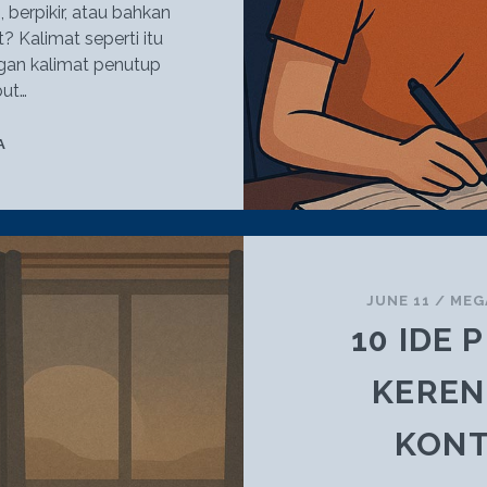
erpikir, atau bahkan
? Kalimat seperti itu
engan kalimat penutup
but…
HOOK
A
&
PUNCHLINE:
JURUS
AMPUH
DIGITAL
MARKETING
JUNE 11
/
MEG
10 IDE
KEREN
KONT