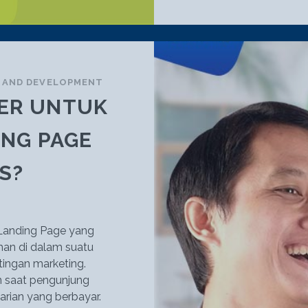
N AND DEVELOPMENT
TER UNTUK
NG PAGE
S?
Landing Page yang
an di dalam suatu
ingan marketing.
n saat pengunjung
arian yang berbayar.