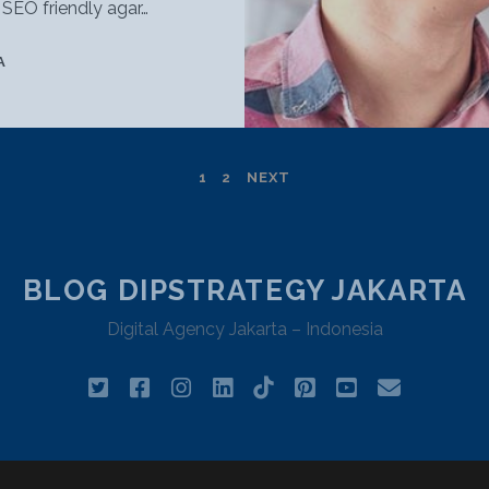
 SEO friendly agar…
APA
A
SAJA
PARAMETER
UNTUK
MENGUKUR
1
2
NEXT
LANDING
PAGE
YANG
BAGUS?
BLOG DIPSTRATEGY JAKARTA
Digital Agency Jakarta – Indonesia
twitter
facebook
instagram
linkedin
tiktok
pinterest
youtube
email