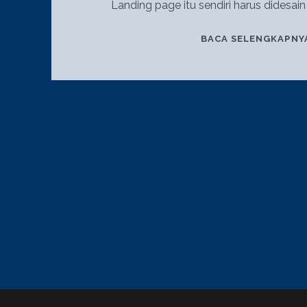
Landing page itu sendiri harus didesain
BACA SELENGKAPNY
POSTS
PAGINATION