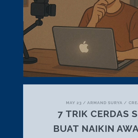
MAY 23
/
ARMAND SURYA
/
CRE
7 TRIK CERDAS 
BUAT NAIKIN AW