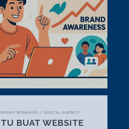
LO
KRISNO WISNUADI
/
DIGITAL AGENCY
JITU BUAT WEBSITE