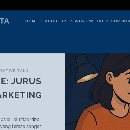
TA
HOME
ABOUT US
WHAT WE DO
OUR WO
EATIVE TALK
E: JURUS
ARKETING
ial, lalu tiba-tiba
 yang terasa sangat