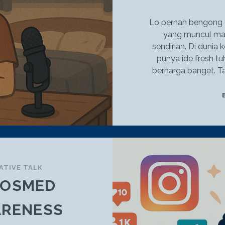
Lo pernah bengong de
yang muncul mala
sendirian. Di dunia
punya ide fresh t
berharga banget. T
ATIVE TALK
SOSMED
ARENESS