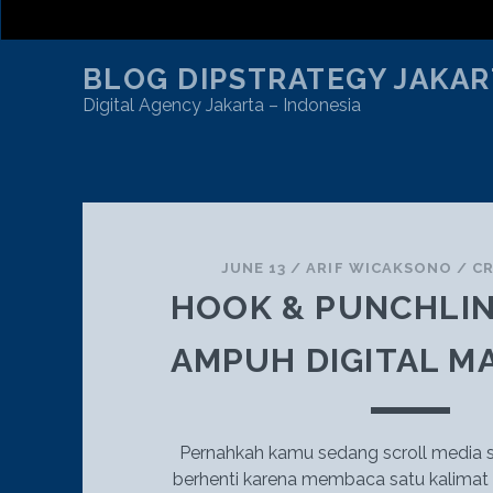
BLOG DIPSTRATEGY JAKAR
Digital Agency Jakarta – Indonesia
TAG:
KONTEN
JUNE 13
/
ARIF WICAKSONO
/
CR
HOOK & PUNCHLIN
AMPUH DIGITAL M
Pernahkah kamu sedang scroll media sos
berhenti karena membaca satu kalimat