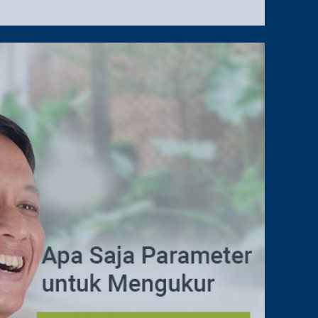
JITU
BUAT
WEBSITE
RANKING
PERTAMA
DI
GOOGLE
DENGAN
TEKNIK
MEMBANGUN
BACKLINK
(WHITE
HAT
SEO)