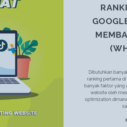
NGIKLAN!
RANKI
GOOGLE
MEMBA
(WH
Dibutuhkan banyak
ranking pertama di
banyak faktor yang 
website oleh mes
optimization dimana
sa