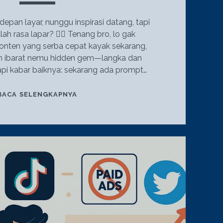
pan layar, nunggu inspirasi datang, tapi
h rasa lapar? 😵‍💫 Tenang bro, lo gak
 konten yang serba cepat kayak sekarang,
uh ibarat nemu hidden gem—langka dan
api kabar baiknya: sekarang ada prompt…
10
BACA SELENGKAPNYA
IDE
PROMPT
CHAT
GPT
KEREN
&
CERDAS
BUAT
KONTEN
KREATIF