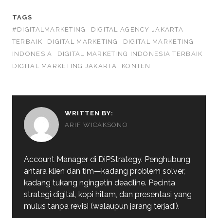
TAGS
#DIGITALMARKETING
DIGITAL AGENCY JAKARTA
TERBAIK
DIGITAL MARKETING
DIGITAL MARKETING
INDONESIA
DIGITAL MARKETING INDONESIA TERBAIK
DIGITAL MARKETING JAKARTA
KONTEN
WRITTEN BY:
ARIF WICAKSONO
Account Manager di DiPStrategy. Penghubung
antara klien dan tim—kadang problem solver,
kadang tukang ngingetin deadline. Pecinta
strategi digital, kopi hitam, dan presentasi yang
mulus tanpa revisi (walaupun jarang terjadi).