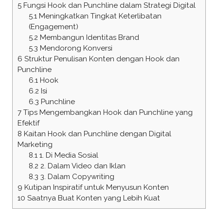
5
Fungsi Hook dan Punchline dalam Strategi Digital
5.1
Meningkatkan Tingkat Keterlibatan
(Engagement)
5.2
Membangun Identitas Brand
5.3
Mendorong Konversi
6
Struktur Penulisan Konten dengan Hook dan
Punchline
6.1
Hook
6.2
Isi
6.3
Punchline
7
Tips Mengembangkan Hook dan Punchline yang
Efektif
8
Kaitan Hook dan Punchline dengan Digital
Marketing
8.1
1. Di Media Sosial
8.2
2. Dalam Video dan Iklan
8.3
3. Dalam Copywriting
9
Kutipan Inspiratif untuk Menyusun Konten
10
Saatnya Buat Konten yang Lebih Kuat