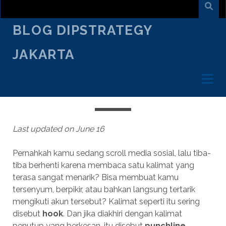
BLOG DIPSTRATEGY
JAKARTA
JUNE 13
/
ARIF WICAKSONO
/
CREATIVE TALK
HOOK & PUNCHLINE: JURUS AMPUH
DIGITAL MARKETING
Last updated on June 16
Pernahkah kamu sedang scroll media sosial, lalu tiba-
tiba berhenti karena membaca satu kalimat yang
terasa sangat menarik? Bisa membuat kamu
tersenyum, berpikir, atau bahkan langsung tertarik
mengikuti akun tersebut? Kalimat seperti itu sering
disebut
hook
. Dan jika diakhiri dengan kalimat
penutup yang berkesan, itu disebut
punchline
.