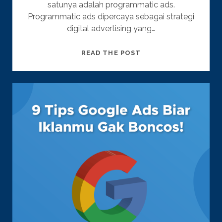
satunya adalah programmatic ads.
Programmatic ads dipercaya sebagai strategi
digital advertising yang…
MENGENAL
READ THE POST
PROGRAMMATIC
ADS:
PENGERTIAN,
MANFAAT,
CONTOH,
DAN
CARA
MENGGUNAKANNYA