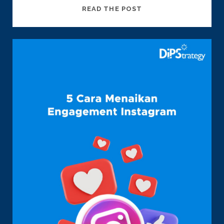
9
READ THE POST
TIPS
GOOGLE
ADS
BIAR
IKLANMU
GAK
BONCOS!