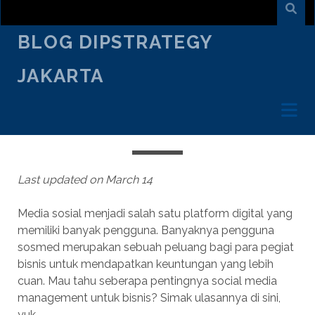
BLOG DIPSTRATEGY
JAKARTA
FEBRUARY 13
/
RIFALDI HANIF
/
DIGITAL AGENCY
PENTINGNYA SOCIAL MEDIA
MANAGEMENT UNTUK BISNIS ANDA
Last updated on March 14
Media sosial menjadi salah satu platform digital yang
memiliki banyak pengguna. Banyaknya pengguna
sosmed merupakan sebuah peluang bagi para pegiat
bisnis untuk mendapatkan keuntungan yang lebih
cuan. Mau tahu seberapa pentingnya social media
management untuk bisnis? Simak ulasannya di sini,
yuk.