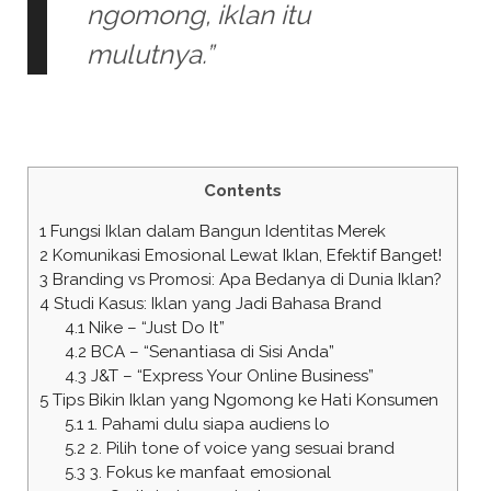
ngomong, iklan itu
mulutnya.”
Contents
1
Fungsi Iklan dalam Bangun Identitas Merek
2
Komunikasi Emosional Lewat Iklan, Efektif Banget!
3
Branding vs Promosi: Apa Bedanya di Dunia Iklan?
4
Studi Kasus: Iklan yang Jadi Bahasa Brand
4.1
Nike – “Just Do It”
4.2
BCA – “Senantiasa di Sisi Anda”
4.3
J&T – “Express Your Online Business”
5
Tips Bikin Iklan yang Ngomong ke Hati Konsumen
5.1
1. Pahami dulu siapa audiens lo
5.2
2. Pilih tone of voice yang sesuai brand
5.3
3. Fokus ke manfaat emosional