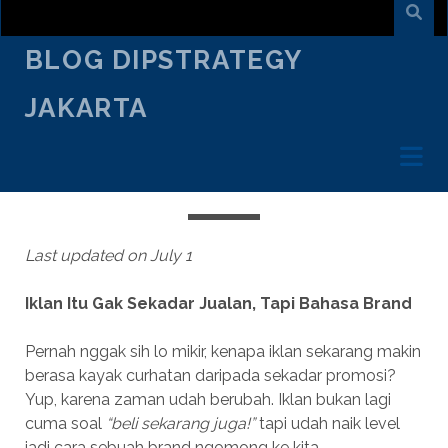
BLOG DIPSTRATEGY
JAKARTA
JUNE 16
/
AMANI ZULFAIZAH
/
CREATIVE TALK
IKLAN ADALAH BAHASA BRAND,
BUKAN CUMA AJAKAN BELI DOANG
Last updated on July 1
Iklan Itu Gak Sekadar Jualan, Tapi Bahasa Brand
Pernah nggak sih lo mikir, kenapa iklan sekarang makin
berasa kayak curhatan daripada sekadar promosi?
Yup, karena zaman udah berubah. Iklan bukan lagi
cuma soal
“beli sekarang juga!”
tapi udah naik level
jadi cara sebuah brand ngomong ke kita.