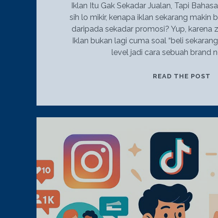
Iklan Itu Gak Sekadar Jualan, Tapi Baha
sih lo mikir, kenapa iklan sekarang makin
daripada sekadar promosi? Yup, karena
Iklan bukan lagi cuma soal “beli sekarang
level jadi cara sebuah brand
I
READ THE POST
A
B
B
B
C
A
B
D