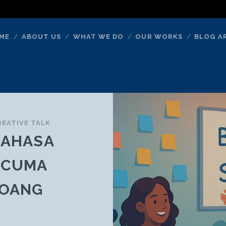
ME
ABOUT US
WHAT WE DO
OUR WORKS
BLOG A
REATIVE TALK
BAHASA
 CUMA
DOANG