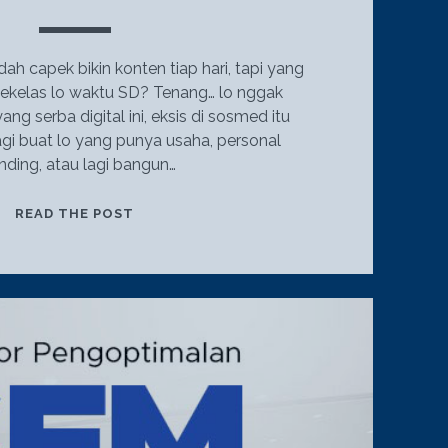
ah capek bikin konten tiap hari, tapi yang
ekelas lo waktu SD? Tenang… lo nggak
yang serba digital ini, eksis di sosmed itu
agi buat lo yang punya usaha, personal
nding, atau lagi bangun…
7
READ THE POST
TRIK
CERDAS
SOSMED
BUAT
NAIKIN
AWARENESS
GAK
PAKE
NGIKLAN!