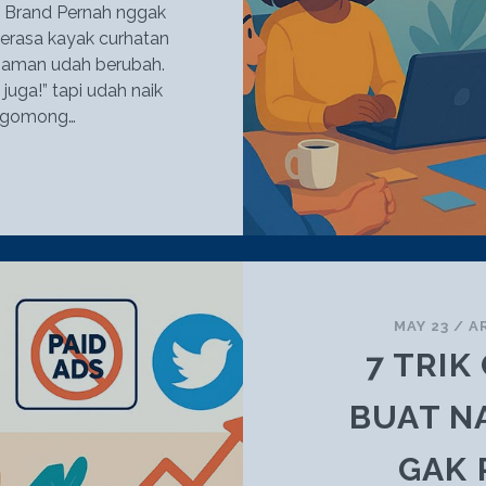
sa Brand Pernah nggak
 berasa kayak curhatan
 zaman udah berubah.
 juga!” tapi udah naik
 ngomong…
KLAN
DALAH
AHASA
RAND,
UKAN
UMA
JAKAN
MAY 23
/
A
ELI
7 TRI
OANG
BUAT N
GAK 