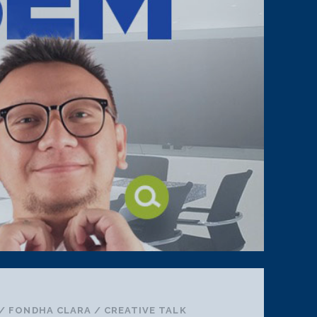
/
FONDHA CLARA
/
CREATIVE TALK