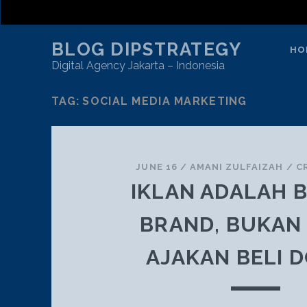
BLOG DIPSTRATEGY
HO
Digital Agency Jakarta – Indonesia
TAG:
SOCIAL MEDIA MARKETING
JUNE 16
/
AMANI ZULFAIZAH
/
C
IKLAN ADALAH 
BRAND, BUKAN
AJAKAN BELI 