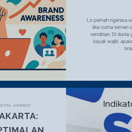
Lo pernah ngerasa ud
like cuma temen s
sendirian. Di dunia 
kayak wajib, apal
bra
GITAL AGENCY
JAKARTA:
PTIMALAN