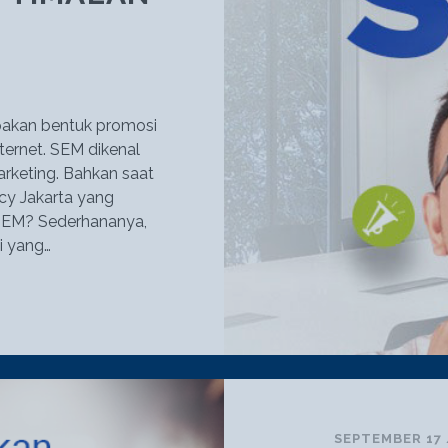
pakan bentuk promosi
ternet. SEM dikenal
marketing. Bahkan saat
ncy Jakarta yang
 SEM? Sederhananya,
i yang…
IGITAL
GENCY
AKARTA:
NDIKATOR
ENGOPTIMALAN
EM
SEPTEMBER 17