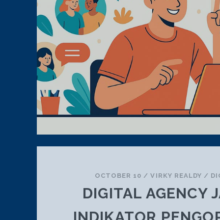
OCTOBER 10
/
VIRKY REALDY
/
DI
DIGITAL AGENCY 
INDIKATOR PENGO