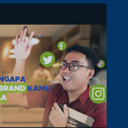
TOOLS
MARKETING
BAGI
PELAKU
USAHA