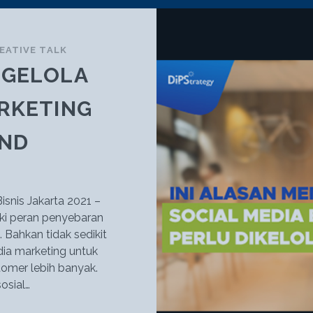
EATIVE TALK
NGELOLA
ARKETING
ND
isnis Jakarta 2021 –
iki peran penyebaran
 Bahkan tidak sedikit
a marketing untuk
omer lebih banyak.
osial…