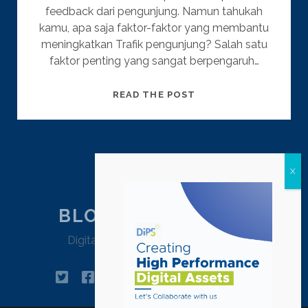
feedback dari pengunjung. Namun tahukah
kamu, apa saja faktor-faktor yang membantu
meningkatkan Trafik pengunjung? Salah satu
faktor penting yang sangat berpengaruh…
TRAFIK
READ THE POST
WEBSITE:
MENINGKATKAN
TRAFIK
POSTS
PREVIOUS
1
2
DENGAN
KINERJA
PAGINATION
WEB
BLOG DIPSTRATEGY
Digital Agency Jakarta – Indonesia
twitter
facebook
instagram
linkedin
tiktok
pinterest
youtube
email