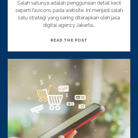
Salah satunya adalah penggunaan detail kecil
seperti favicons pada website. Ini menjadi salah
satu strategi yang sering diterapkan oleh jasa
digital agency Jakarta…
DIGITAL
READ THE POST
AGENCY
JAKARTA
:
MENGENAL
PENTINGNYA
FAVICONS
UNTUK
KEPERLUAN
SEO