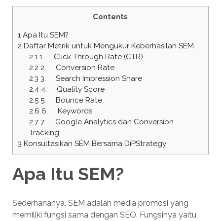
Contents
1
Apa Itu SEM?
2
Daftar Metrik untuk Mengukur Keberhasilan SEM
2.1
1. Click Through Rate (CTR)
2.2
2. Conversion Rate
2.3
3. Search Impression Share
2.4
4. Quality Score
2.5
5. Bounce Rate
2.6
6. Keywords
2.7
7. Google Analytics dan Conversion
Tracking
3
Konsultasikan SEM Bersama DiPStrategy
Apa Itu SEM?
Sederhananya, SEM adalah media promosi yang
memiliki fungsi sama dengan SEO. Fungsinya yaitu