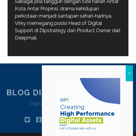
Sebagai pria tangguh dengan rute harian Antar
Kota Antar Propinsi, drama kehidupan
perkotaan menjadi santapan sehari-harinya.
Virky memegang posisi Head of Digital
Support di Dipstrategy dan Product Owner dari
Deepmail.
BLOG DIPSTRATEGY JAKARTA
Digital Agency Jakarta – Indonesia
twitter
facebook
instagram
linkedin
tiktok
pinterest
youtube
email