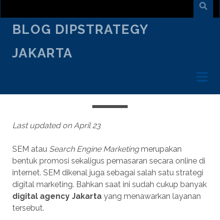
BLOG DIPSTRATEGY
JAKARTA
OCTOBER 10
/
VIRKY REALDY
/
DIGITAL AGENCY
DIGITAL AGENCY JAKARTA:
INDIKATOR PENGOPTIMALAN SEM
Last updated on April 23
SEM atau
Search Engine Marketing
merupakan
bentuk promosi sekaligus pemasaran secara online di
internet. SEM dikenal juga sebagai salah satu strategi
digital marketing. Bahkan saat ini sudah cukup banyak
digital agency Jakarta
yang menawarkan layanan
tersebut.