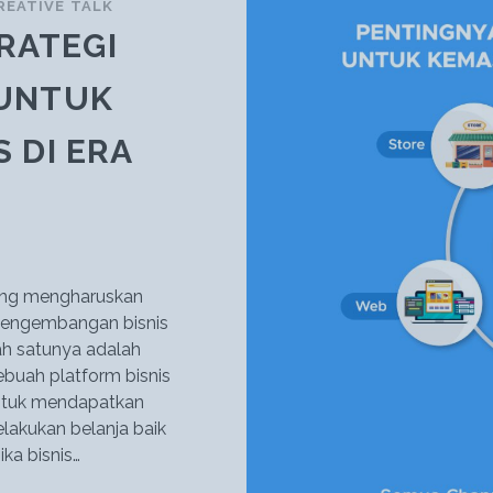
REATIVE TALK
RATEGI
UNTUK
 DI ERA
sung mengharuskan
 pengembangan bisnis
ah satunya adalah
buah platform bisnis
tuk mendapatkan
lakukan belanja baik
ika bisnis…