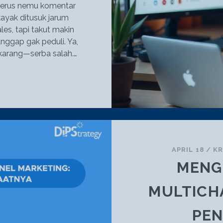
 terus nemu komentar
ayak ditusuk jarum
les, tapi takut makin
nggap gak peduli. Ya,
ekarang—serba salah.…
IMANA
IH
ARA
GADEPIN
ETIZEN
ULID
ANPA
APRIL 18
/
KR
IKIN
MENG
RAMA?
MULTICH
PEN