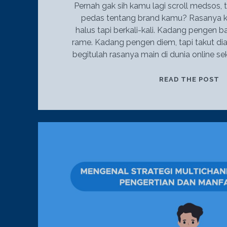
Pernah gak sih kamu lagi scroll medsos,
pedas tentang brand kamu? Rasanya k
halus tapi berkali-kali. Kadang pengen ba
rame. Kadang pengen diem, tapi takut dia
begitulah rasanya main di dunia online s
G
READ THE POST
S
C
N
N
J
T
B
D