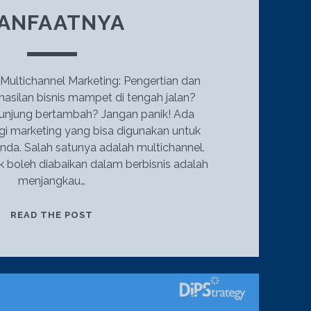
ANFAATNYA
Multichannel Marketing: Pengertian dan
asilan bisnis mampet di tengah jalan?
unjung bertambah? Jangan panik! Ada
egi marketing yang bisa digunakan untuk
nda. Salah satunya adalah multichannel.
k boleh diabaikan dalam berbisnis adalah
menjangkau…
MENGENAL
READ THE POST
STRATEGI
MULTICHANNEL
MARKETING:
PENGERTIAN
DAN