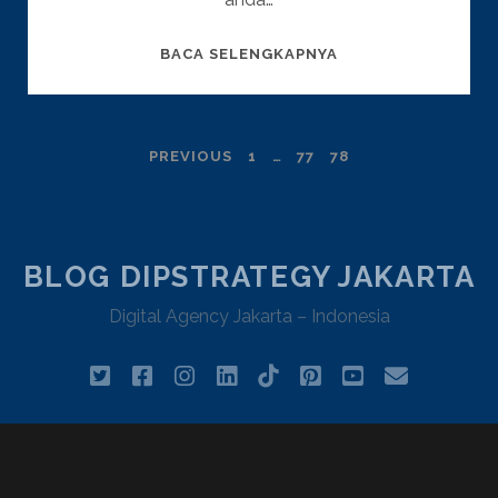
MENGAPA
BACA SELENGKAPNYA
BUTUH
WEBSITE
CONTENT
POSTS
PREVIOUS
1
…
77
78
WRITTER
PROFESSIONAL?
PAGINATION
BLOG DIPSTRATEGY JAKARTA
Digital Agency Jakarta – Indonesia
twitter
facebook
instagram
linkedin
tiktok
pinterest
youtube
email