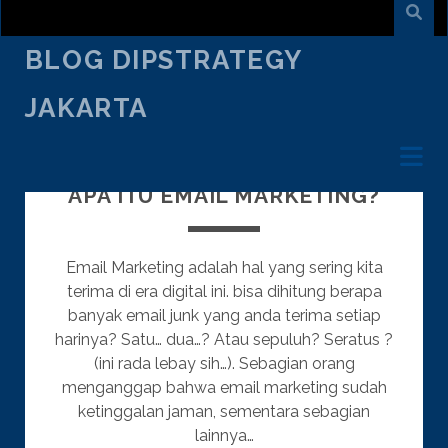
BLOG DIPSTRATEGY
JAKARTA
Blog
SEPTEMBER 29
/
KRISNO WISNUADI
/
DiPStrategy
CREATIVE TALK
APA ITU EMAIL MARKETING?
Jakarta
Posts
Email Marketing adalah hal yang sering kita
terima di era digital ini. bisa dihitung berapa
banyak email junk yang anda terima setiap
harinya? Satu… dua…? Atau sepuluh? Seratus ?
(ini rada lebay sih…). Sebagian orang
menganggap bahwa email marketing sudah
ketinggalan jaman, sementara sebagian
lainnya…