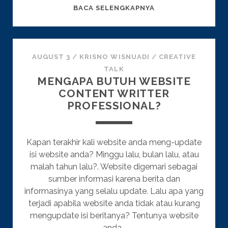
PILIH
BACA SELENGKAPNYA
WEBSITE
DEVELOPER
FREELANCE
ATAU
AUGUST 3
/
KRISNO WISNUADI
/
CREATIVE
PERUSAHAAN?
TALK
MENGAPA BUTUH WEBSITE
CONTENT WRITTER
PROFESSIONAL?
Kapan terakhir kali website anda meng-update
isi website anda? Minggu lalu, bulan lalu, atau
malah tahun lalu?. Website digemari sebagai
sumber informasi karena berita dan
informasinya yang selalu update. Lalu apa yang
terjadi apabila website anda tidak atau kurang
mengupdate isi beritanya? Tentunya website
anda…