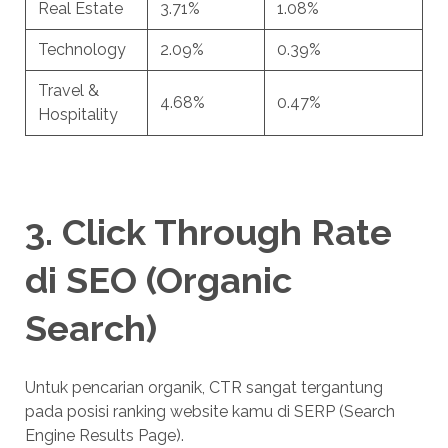
Real Estate
3.71%
1.08%
Technology
2.09%
0.39%
Travel &
4.68%
0.47%
Hospitality
3. Click Through Rate
di SEO (Organic
Search)
Untuk pencarian organik, CTR sangat tergantung
pada posisi ranking website kamu di SERP (Search
Engine Results Page).