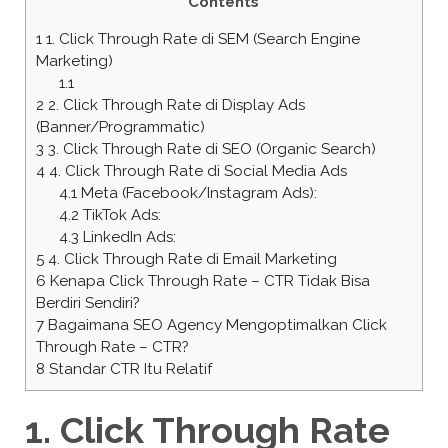
Contents
1
1. Click Through Rate di SEM (Search Engine
Marketing)
1.1
2
2. Click Through Rate di Display Ads
(Banner/Programmatic)
3
3. Click Through Rate di SEO (Organic Search)
4
4. Click Through Rate di Social Media Ads
4.1
Meta (Facebook/Instagram Ads):
4.2
TikTok Ads:
4.3
LinkedIn Ads:
5
4. Click Through Rate di Email Marketing
6
Kenapa Click Through Rate – CTR Tidak Bisa
Berdiri Sendiri?
7
Bagaimana SEO Agency Mengoptimalkan Click
Through Rate – CTR?
8
Standar CTR Itu Relatif
1.
Click Through Rate