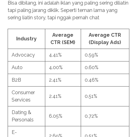
Bisa dibilang, ini adalah iklan yang paling sering diliatin
tapi paling jarang diklik. Seperti teman lama yang
sering liatin story, tapi nggak pernah chat
Average
Average CTR
Industry
CTR (SEM)
(Display Ads)
Advocacy
4.41%
0.59%
Auto
4.00%
0.60%
B2B
2.41%
0.46%
Consumer
2.41%
0.51%
Services
Dating &
6.05%
0.72%
Personals
E-
2.69%
0.51%