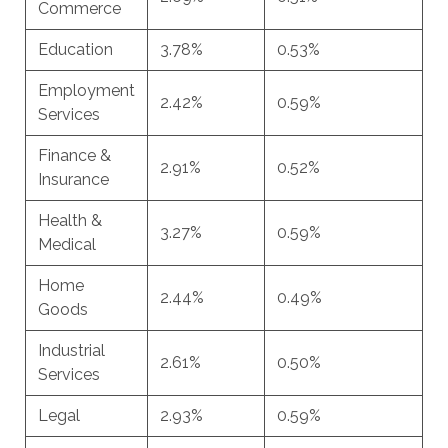
Commerce
Education
3.78%
0.53%
Employment
2.42%
0.59%
Services
Finance &
2.91%
0.52%
Insurance
Health &
3.27%
0.59%
Medical
Home
2.44%
0.49%
Goods
Industrial
2.61%
0.50%
Services
Legal
2.93%
0.59%