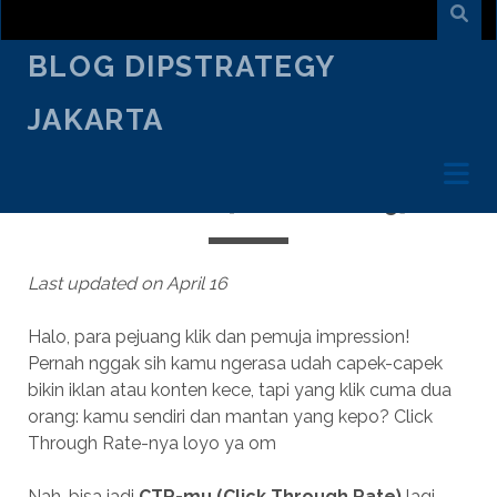
BLOG DIPSTRATEGY
JAKARTA
JANUARY 18
/
KRISNO WISNUADI
/
DIGITAL AGENCY
STANDAR CLICK THROUGH RATE
YANG BAIK [UPDATE 2025]
Last updated on April 16
Halo, para pejuang klik dan pemuja impression!
Pernah nggak sih kamu ngerasa udah capek-capek
bikin iklan atau konten kece, tapi yang klik cuma dua
orang: kamu sendiri dan mantan yang kepo? Click
Through Rate-nya loyo ya om
Nah, bisa jadi
CTR-mu (Click Through Rate)
lagi