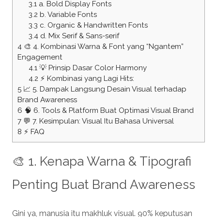
3.1
a. Bold Display Fonts
3.2
b. Variable Fonts
3.3
c. Organic & Handwritten Fonts
3.4
d. Mix Serif & Sans-serif
4
🎨 4. Kombinasi Warna & Font yang “Ngantem”
Engagement
4.1
💡 Prinsip Dasar Color Harmony
4.2
⚡ Kombinasi yang Lagi Hits:
5
📈 5. Dampak Langsung Desain Visual terhadap
Brand Awareness
6
🧠 6. Tools & Platform Buat Optimasi Visual Brand
7
💬 7. Kesimpulan: Visual Itu Bahasa Universal
8
⚡ FAQ
🎨 1. Kenapa Warna & Tipografi
Penting Buat Brand Awareness
Gini ya, manusia itu makhluk visual. 90% keputusan