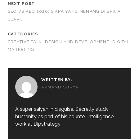
NEXT POST
SEO VS AEO 2026: SIAPA YANG MENANG DI ERA AI
SEARCH?
CATEGORIES
CREATIVE TALK
DESIGN AND DEVELOPMENT
DIGITAL
MARKETING
WRITTEN BY:
ARMAND SURYA
A super saiyan in disguise. Secretly study
humanity as part of his counter intelligence
work at Dipstrategy