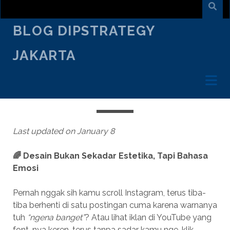
BLOG DIPSTRATEGY
JAKARTA
OCTOBER 10
/
ARMAND SURYA
/
CREATIVE TALK
WARNA & FONT PALING HITS 2025
BUAT NAIKIN BRAND AWARENESS
Last updated on January 8
🌈 Desain Bukan Sekadar Estetika, Tapi Bahasa
Emosi
Pernah nggak sih kamu scroll Instagram, terus tiba-
tiba berhenti di satu postingan cuma karena warnanya
tuh
“ngena banget”
? Atau lihat iklan di YouTube yang
font-nya keren, terus tanpa sadar kamu nge-klik