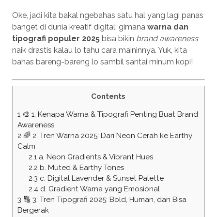
Oke, jadi kita bakal ngebahas satu hal yang lagi panas
banget di dunia kreatif digital: gimana
warna dan
tipografi populer 2025
bisa bikin
brand awareness
naik drastis kalau lo tahu cara maininnya. Yuk, kita
bahas bareng-bareng lo sambil santai minum kopi!
Contents
1
🎨 1. Kenapa Warna & Tipografi Penting Buat Brand
Awareness
2
🌈 2. Tren Warna 2025: Dari Neon Cerah ke Earthy
Calm
2.1
a. Neon Gradients & Vibrant Hues
2.2
b. Muted & Earthy Tones
2.3
c. Digital Lavender & Sunset Palette
2.4
d. Gradient Warna yang Emosional
3
🔠 3. Tren Tipografi 2025: Bold, Human, dan Bisa
Bergerak