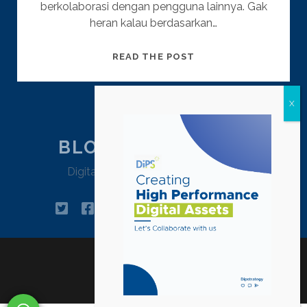
berkolaborasi dengan pengguna lainnya. Gak
heran kalau berdasarkan…
2
READ THE POST
CARA
SIMPLE
STITCH
VIDEO
TIKTOK
BLOG DIPSTRATEGY
LANGSUNG
Digital Agency Jakarta – Indonesia
DAN
DARI
GALERI
twitter
facebook
instagram
linkedin
tiktok
pinterest
youtube
email
HP