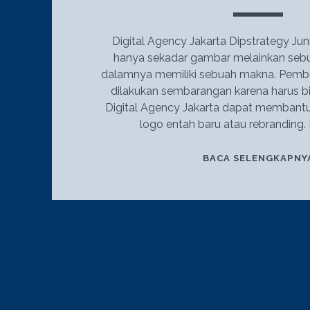
Digital Agency Jakarta Dipstrategy Ju
hanya sekadar gambar melainkan sebu
dalamnya memiliki sebuah makna. Pembu
dilakukan sembarangan karena harus b
Digital Agency Jakarta dapat membant
logo entah baru atau rebranding.
BACA SELENGKAPNY