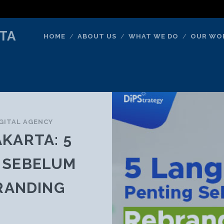
TA
HOME
ABOUT US
WHAT WE DO
OUR WO
GITAL AGENCY
AKARTA: 5
 SEBELUM
RANDING