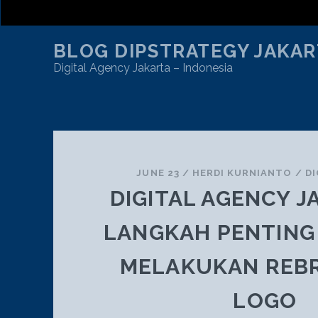
BLOG DIPSTRATEGY JAKAR
Digital Agency Jakarta – Indonesia
TAG:
LOGO
JUNE 23
/
HERDI KURNIANTO
/
DI
DIGITAL AGENCY J
LANGKAH PENTING
MELAKUKAN REB
LOGO