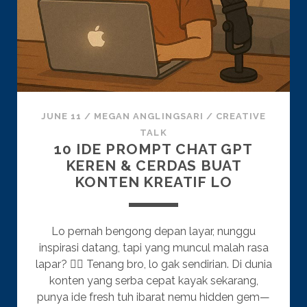
JUNE 11
/
MEGAN ANGLINGSARI
/
CREATIVE
TALK
10 IDE PROMPT CHAT GPT
KEREN & CERDAS BUAT
KONTEN KREATIF LO
Lo pernah bengong depan layar, nunggu
inspirasi datang, tapi yang muncul malah rasa
lapar? 😵‍💫 Tenang bro, lo gak sendirian. Di dunia
konten yang serba cepat kayak sekarang,
punya ide fresh tuh ibarat nemu hidden gem—