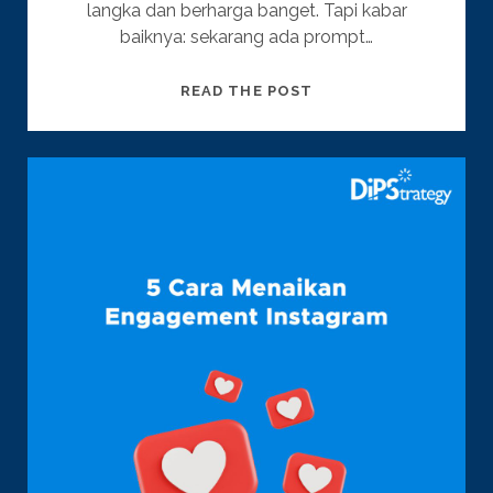
langka dan berharga banget. Tapi kabar
baiknya: sekarang ada prompt…
10
READ THE POST
IDE
PROMPT
CHAT
GPT
KEREN
&
CERDAS
BUAT
KONTEN
KREATIF
LO