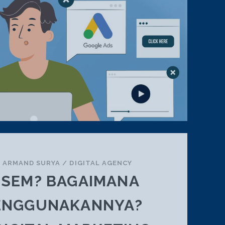
/
ARMAND SURYA
/
DIGITAL AGENCY
U SEM? BAGAIMANA
ENGGUNAKANNYA?