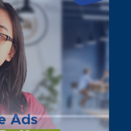
PEMULA
DIGITAL
MARKETING
WAJIB
TAHU!