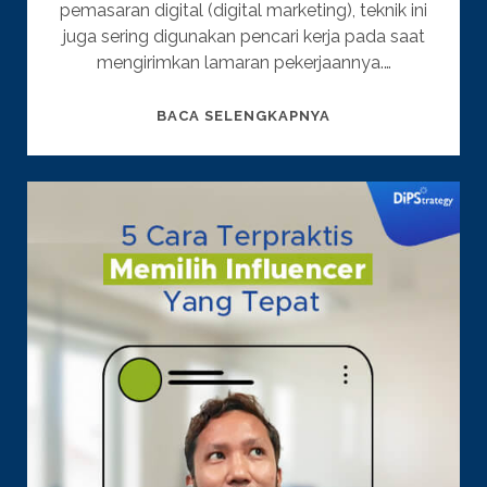
pemasaran digital (digital marketing), teknik ini
juga sering digunakan pencari kerja pada saat
mengirimkan lamaran pekerjaannya.…
SENI
BACA SELENGKAPNYA
MEMBUAT
COLD
EMAIL,
INI
5
TIPS
PALING
PENTING!