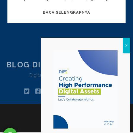
5
BACA SELENGKAPNYA
CARA
TERPRAKTIS
MEMILIH
POSTS
PREVIOUS
1
2
3
INFLUENCER
YANG
PAGINATION
TEPAT
BLOG DIPSTRATEGY JAKARTA
Digital Agency Jakarta – Indonesia
twitter
facebook
instagram
linkedin
tiktok
pinterest
youtube
email