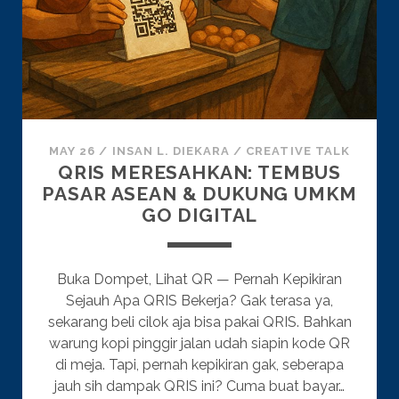
MAY 26
/
INSAN L. DIEKARA
/
CREATIVE TALK
QRIS MERESAHKAN: TEMBUS
PASAR ASEAN & DUKUNG UMKM
GO DIGITAL
Buka Dompet, Lihat QR — Pernah Kepikiran
Sejauh Apa QRIS Bekerja? Gak terasa ya,
sekarang beli cilok aja bisa pakai QRIS. Bahkan
warung kopi pinggir jalan udah siapin kode QR
di meja. Tapi, pernah kepikiran gak, seberapa
jauh sih dampak QRIS ini? Cuma buat bayar…