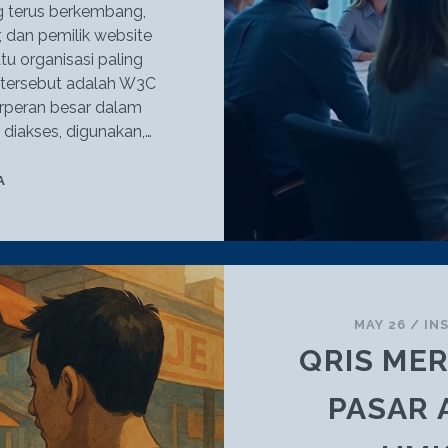
 terus berkembang,
 dan pemilik website
u organisasi paling
tersebut adalah W3C
rperan besar dalam
diakses, digunakan,…
W3C:
A
STANDAR
PENTING
DALAM
WEBSITE
DEVELOPMENT
MODERN
MAY 26
/
IN
QRIS ME
PASAR 