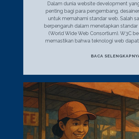
Dalam dunia website development yang
penting bagi para pengembang, desainer,
untuk memahami standar web. Salah sat
berpengaruh dalam menetapkan standar 
(World Wide Web Consortium). W3C be
memastikan bahwa teknologi web dapat 
BACA SELENGKAPNY