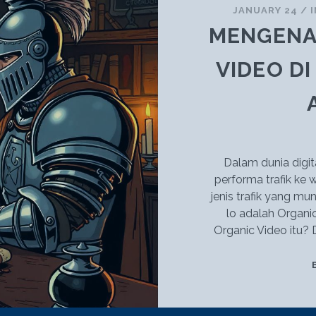
HOSTING
JANUARY 24
/
TERPERCAYA
MENGENAL
VIDEO D
Dalam dunia digit
performa trafik ke w
jenis trafik yang m
lo adalah Organic
Organic Video itu? 