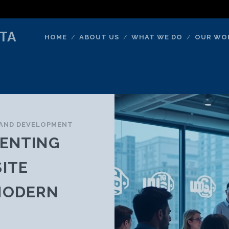
TA
HOME
ABOUT US
WHAT WE DO
OUR WO
 AND DEVELOPMENT
PENTING
ITE
MODERN