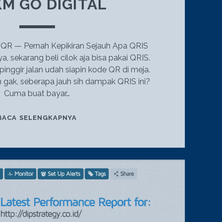
M GO DIGITAL
 QR — Pernah Kepikiran Sejauh Apa QRIS
a, sekarang beli cilok aja bisa pakai QRIS.
inggir jalan udah siapin kode QR di meja.
an gak, seberapa jauh sih dampak QRIS ini?
Cuma buat bayar…
QRIS
BACA SELENGKAPNYA
MERESAHKAN:
TEMBUS
PASAR
ASEAN
&
DUKUNG
UMKM
GO