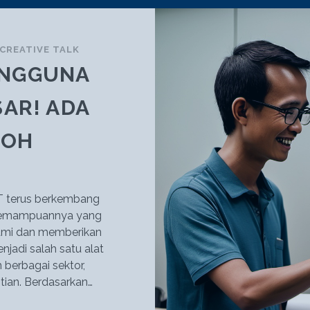
CREATIVE TALK
ENGGUNA
AR! ADA
LOH
T terus berkembang
n kemampuannya yang
ami dan memberikan
jadi salah satu alat
berbagai sektor,
itian. Berdasarkan…