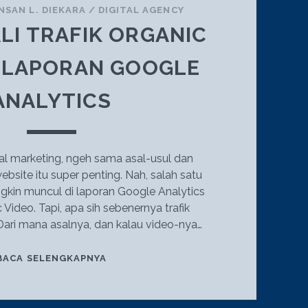
INSAN L. DIEKARA
/
DIGITAL AGENCY
I TRAFIK ORGANIC
I LAPORAN GOOGLE
ANALYTICS
al marketing, ngeh sama asal-usul dan
ebsite itu super penting. Nah, salah satu
ungkin muncul di laporan Google Analytics
 Video. Tapi, apa sih sebenernya trafik
Dari mana asalnya, dan kalau video-nya…
MENGENALI
BACA SELENGKAPNYA
TRAFIK
ORGANIC
VIDEO