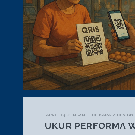
APRIL 14
/
INSAN L. DIEKARA
/
DESIGN
UKUR PERFORMA W