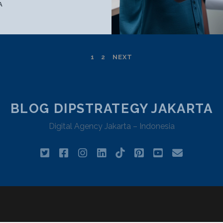
TOP
A
5
NEGARA
PENGGUNA
CHAT
1
2
NEXT
GPT
TERBESAR!
ADA
INDONESIA
BLOG DIPSTRATEGY JAKARTA
LOH
Digital Agency Jakarta – Indonesia
twitter
facebook
instagram
linkedin
tiktok
pinterest
youtube
email