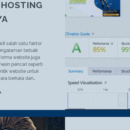
 HOSTING
YA
i salah satu faktor
ngalaman terbaik
forma website juga
sin pencari seperti
milik website untuk
ara berkala dan…
UKUR
A
PERFORMA
WEBSITE
&
PENTINGNYA
PILIH