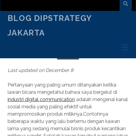
BLOG DIPSTRATEGY
JAKARTA
MAY 15
/
KRISNO WISNUADI
/
CREATIVE TALK
JANGAN BERIKLAN DI FACEBOOK
Last updated on December 8
Pertanyaan yang paling umum ditanyakan ketika
lawan bicara mengetahui bahwa saya bergelut di
industri digital communication
adalah mengenai kanal
sosial media yang paling efektif untuk
mempromosikan produk miliknya.Contohnya
beberapa waktu yang lalu bertemu dengan kawan
lama yang sedang memulai bisnis produk kecantikan
miliknya sendiri. Setelah kawan tersebut panjang lebar