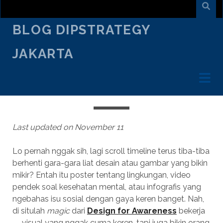
BLOG DIPSTRATEGY
JAKARTA
NOVEMBER 7
/
ARMAND SURYA
/
CREATIVE TALK
DESIGN FOR AWARENESS 2026:
VISUAL YANG BIKIN ORANG PEDULI
Last updated on November 11
Lo pernah nggak sih, lagi scroll timeline terus tiba-tiba
berhenti gara-gara liat desain atau gambar yang bikin
mikir? Entah itu poster tentang lingkungan, video
pendek soal kesehatan mental, atau infografis yang
ngebahas isu sosial dengan gaya keren banget. Nah,
di situlah
magic
dari
Design for Awareness
bekerja
— visual yang nggak cuma keren, tapi juga bikin orang