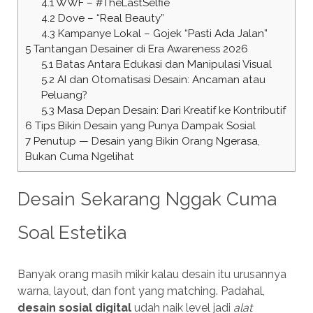
4.1
WWF – #TheLastSelfie
4.2
Dove – “Real Beauty”
4.3
Kampanye Lokal – Gojek “Pasti Ada Jalan”
5
Tantangan Desainer di Era Awareness 2026
5.1
Batas Antara Edukasi dan Manipulasi Visual
5.2
AI dan Otomatisasi Desain: Ancaman atau
Peluang?
5.3
Masa Depan Desain: Dari Kreatif ke Kontributif
6
Tips Bikin Desain yang Punya Dampak Sosial
7
Penutup — Desain yang Bikin Orang Ngerasa,
Bukan Cuma Ngelihat
Desain Sekarang Nggak Cuma
Soal Estetika
Banyak orang masih mikir kalau desain itu urusannya
warna, layout, dan font yang matching. Padahal,
desain sosial digital
udah naik level jadi
alat