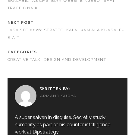
SKALABILITAS CMS: BIAR WEBSITE NGEBUT SAAT
TRAFFIC NAIK
NEXT POST
JASA SEO 2026: STRATEGI KALAHKAN AI & KUASAI E-
E-A-T
CATEGORIES
CREATIVE TALK
DESIGN AND DEVELOPMENT
WRITTEN BY:
ARMAND SURYA
A super saiyan in disguise. Secretly study
humanity as part of his counter intelligence
work at Dipstrategy