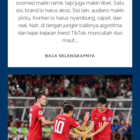
sosmed makin rame, tapi juga makin ribet. Satu
sisi, brand lo harus eksis. Sisi lain, audiens makin
picky. Konten lo harus nyambung, cepet, dan
real. Nah, di tengah jungkir baliknya algoritma
dan kejar-kejaran trend TikTok, muncullah duo
maut:…
2025:
BACA SELENGKAPNYA
SAATNYA
AI
&
SOSMED
JADI
DUET
MAUT
BUAT
BRAND
LO