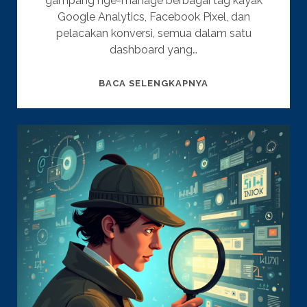
gampang nge-manage berbagai tag kayak
Google Analytics, Facebook Pixel, dan
pelacakan konversi, semua dalam satu
dashboard yang…
GOOGLE
BACA SELENGKAPNYA
TAG
MANAGER:
APA
ITU,
MANFAAT,
DAN
CARA
PAKAINYA