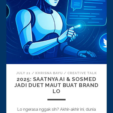
JULY 21
/
KHRISNA BAYU
/
CREATIVE TALK
2025: SAATNYA AI & SOSMED
JADI DUET MAUT BUAT BRAND
LO
Lo ngerasa nggak sih? Akhir-akhir ini, dunia