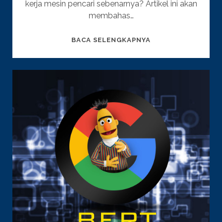
kerja mesin pencari sebenarnya? Artikel ini akan
membahas…
BAGAIMANAKAH
BACA SELENGKAPNYA
CARA
KERJA
MESIN
PENCARI?
PANDUAN
LENGKAP