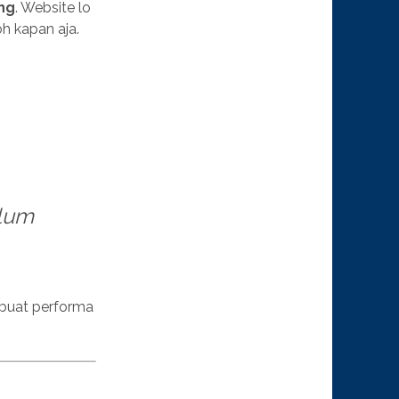
ng
. Website lo
oh kapan aja.
elum
buat performa