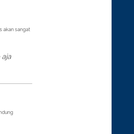
sis akan sangat
 aja
andung