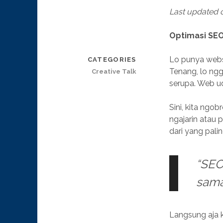
Last updated 
Optimasi SEO
Lo punya webs
CATEGORIES
Tenang, lo ngg
Creative Talk
serupa. Web ud
Sini, kita ngob
ngajarin atau p
dari yang pali
“SEO
sama
Langsung aja 