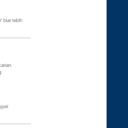
 biar lebih
arian.
.
ggak