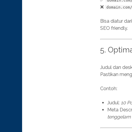
domain.com
❌
domain.com
Bisa diatur dar
SEO friendly.
5. Optim
Judul dan desk
Pastikan men
Contoh:
Judul:
10 P
Meta Descr
tenggelam d