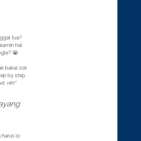
ggal tua?
alamin hal
ogle? 😭
ak bakal sok
tep by step,
, nih!”
sayang
 harus lo