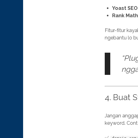
Yoast SEO
Rank Mat
Fitur-fitur kay
ngebantu lo b
“Plug
ngga
4. Buat S
Jangan anggap
keyword. Cont
✅