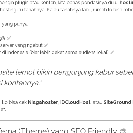
ngin plugin atau konten, kita bahas pondasinya dulu:
hosti
 hosting itu tanahnya. Kalau tanahnya labil, rumah lo bisa rob
ng yang punya:
.9% ✅
server yang ngebut ✅
 di Indonesia (biar lebih deket sama audiens lokal) ✅
site lemot bikin pengunjung kabur seb
isi kontennya.”
 Lo bisa cek
Niagahoster
,
IDCloudHost
, atau
SiteGround
et.
 Tema (Theme) yang SEO Friendly 🎨