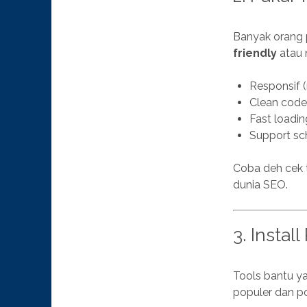
Banyak orang p
friendly
atau 
Responsif (
Clean cod
Fast loadin
Support s
Coba deh cek 
dunia SEO.
3. Instal
Tools bantu y
populer dan po