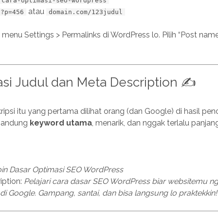
/cara-optimasi-seo-wordpress
atau
/?p=456
domain.com/123judul
i menu Settings > Permalinks di WordPress lo. Pilih “Post name”
asi Judul dan Meta Description ✍️
ripsi itu yang pertama dilihat orang (dan Google) di hasil penc
gandung
keyword utama
, menarik, dan nggak terlalu panjang
oin Dasar Optimasi SEO WordPress
iption:
Pelajari cara dasar SEO WordPress biar websitemu n
i Google. Gampang, santai, dan bisa langsung lo praktekkin!