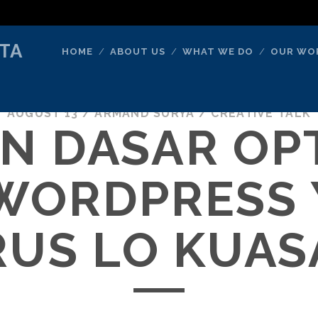
TA
HOME
ABOUT US
WHAT WE DO
OUR WO
AUGUST 13
/
ARMAND SURYA
/
CREATIVE TALK
IN DASAR OP
WORDPRESS
US LO KUAS