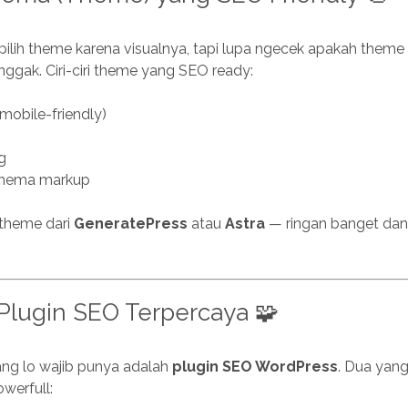
ilih theme karena visualnya, tapi lupa ngecek apakah theme 
nggak. Ciri-ciri theme yang SEO ready:
mobile-friendly)
e
g
chema markup
theme dari
GeneratePress
atau
Astra
— ringan banget dan 
l Plugin SEO Terpercaya 🧩
ang lo wajib punya adalah
plugin SEO WordPress
. Dua yang
werfull: