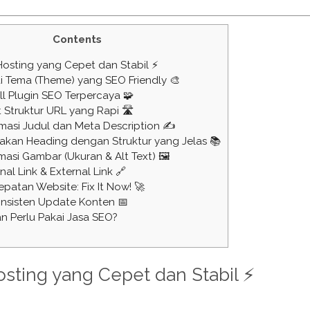
Contents
h Hosting yang Cepet dan Stabil ⚡
i Tema (Theme) yang SEO Friendly 🎨
all Plugin SEO Terpercaya 🧩
 Struktur URL yang Rapi 🛣️
masi Judul dan Meta Description ✍️
akan Heading dengan Struktur yang Jelas 📚
masi Gambar (Ukuran & Alt Text) 🖼️
rnal Link & External Link 🔗
patan Website: Fix It Now! 🚀
onsisten Update Konten 📅
n Perlu Pakai Jasa SEO?
Hosting yang Cepet dan Stabil ⚡