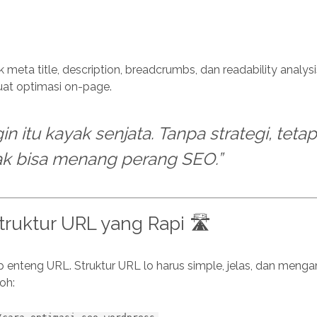
h
ak meta title, description, breadcrumbs, dan readability analy
uat optimasi on-page.
in itu kayak senjata. Tanpa strategi, tetap
k bisa menang perang SEO.”
truktur URL yang Rapi 🛣️
 enteng URL. Struktur URL lo harus simple, jelas, dan meng
oh: