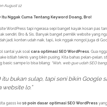
on August 12
 Itu Nggak Cuma Tentang Keyword Doang, Bro!
ite WordPress tapi ngerasa sepi banget kayak kosan pas tan
ak sendiri, Bro & Sis. Banyak banget pemilik website yang ng
ah jadi, konten udah naik, tapi… kok nggak nongol juga di Go
rol santai yuk soal
cara optimasi SEO WordPress
. Gua ngg
ake istilah teknis yang bikin pusing. Kita bahas pelan-pelan, s
ng basic sampe lo bisa bilang:
“Wah, web gue udah SEO banget
 itu bukan sulap, tapi seni bikin Google 
 website lo.”
kita gasss ke
10 poin dasar optimasi SEO WordPress
yang