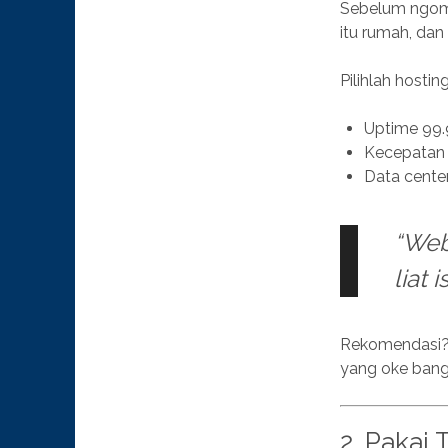
Sebelum ngomo
itu rumah, dan
Pilihlah hosti
Uptime 99
Kecepatan 
Data center
“Web
liat 
Rekomendasi?
yang oke bang
2. Pakai