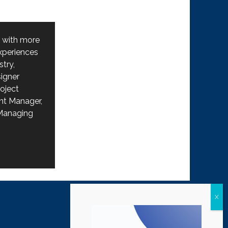
r with more
experiences
stry,
igner
oject
nt Manager,
 Managing