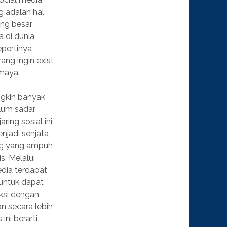
g adalah hal
ing besar
 di dunia
epertinya
ang ingin exist
 maya.
gkin banyak
lum sadar
aring sosial ini
njadi senjata
ng yang ampuh
is. Melalui
edia terdapat
untuk dapat
aksi dengan
n secara lebih
ini berarti