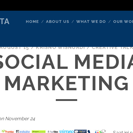
TA
HOME
ABOUT US
WHAT WE DO
OUR WO
AUGUST 15
/
KRISNO WISNUADI
/
CREATIVE TAL
SOCIAL MEDI
MARKETING
 on November 24
Saat ini 