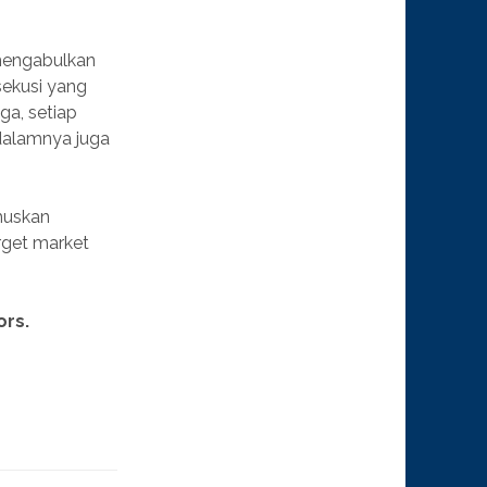
 mengabulkan
sekusi yang
ga, setiap
didalamnya juga
uskan
arget market
ors.