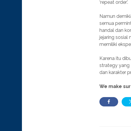
‘repeat order’.
Namun demikian
semua permint
handal dan ko
jejaring sosia
memiliki eksp
Karena itu di
strategy yang 
dan karakter p
We make sure