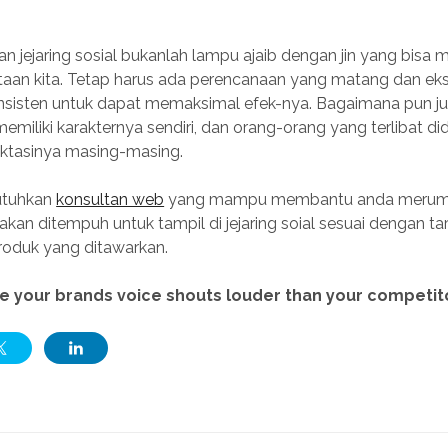
 jejaring sosial bukanlah lampu ajaib dengan jin yang bisa
aan kita. Tetap harus ada perencanaan yang matang dan ek
nsisten untuk dapat memaksimal efek-nya. Bagaimana pun ju
l memiliki karakternya sendiri, dan orang-orang yang terlibat 
ektasinya masing-masing.
butuhkan
konsultan web
yang mampu membantu anda merum
akan ditempuh untuk tampil di jejaring soial sesuai dengan t
roduk yang ditawarkan.
 your brands voice shouts louder than your competit