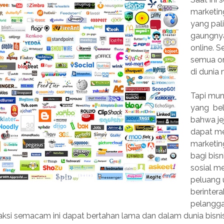
marketin
yang pal
gaungnya
online. S
semua or
di dunia
Tapi mun
yang be
bahwa jej
dapat me
marketi
bagi bisn
sosial m
peluang 
berinter
pelangga
raksi semacam ini dapat bertahan lama dan dalam dunia bisnis 