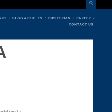
RKS
BLOG ARTICLES
DIPSTERIAN
CAREER
CONTACT US
K
A
social media