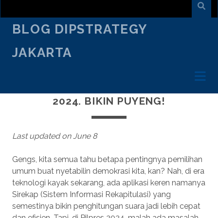
BLOG DIPSTRATEGY
JAKARTA
FEBRUARY 16
/
MEGAN ANGLINGSARI
/
CREATIVE
TALK
KINERJA OCR DI APLIKASI SIREKAP
2024. BIKIN PUYENG!
Last updated on June 8
Gengs, kita semua tahu betapa pentingnya pemilihan
umum buat nyetabilin demokrasi kita, kan? Nah, di era
teknologi kayak sekarang, ada aplikasi keren namanya
Sirekap (Sistem Informasi Rekapitulasi) yang
semestinya bikin penghitungan suara jadi lebih cepat
dan efisien. Tapi, di Pilpres 2024, malah ada masalah