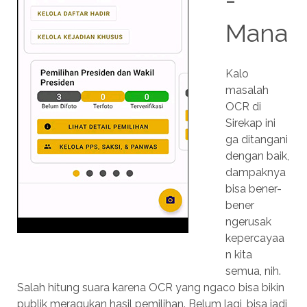
-
Mana
Kalo
masalah
OCR di
Sirekap ini
ga ditangani
dengan baik,
dampaknya
bisa bener-
bener
ngerusak
kepercayaa
n kita
semua, nih.
Salah hitung suara karena OCR yang ngaco bisa bikin
publik meragukan hasil pemilihan. Belum lagi, bisa jadi