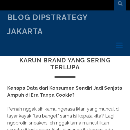
BLOG DIPSTRATEGY
JAKARTA
SEPTEMBER 12
/
ARMAND SURYA
/
DIGITAL
MARKETING
FIRST-PARTY DATA 2025: HARTA
KARUN BRAND YANG SERING
TERLUPA
Kenapa Data dari Konsumen Sendiri Jadi Senjata
Ampuh di Era Tanpa Cookie?
Pernah nggak sih kamu ngerasa iklan yang muncul di
layar kayak “tau banget” sama isi kepala kita? Lagi
ngobrolin sneakers, eh nggak lama muncul iklan
sepatu di Instagram. Nah, biasanya itu karena ada