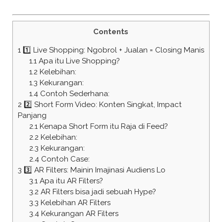
Contents
1
1️⃣ Live Shopping: Ngobrol + Jualan = Closing Manis
1.1
Apa itu Live Shopping?
1.2
Kelebihan:
1.3
Kekurangan:
1.4
Contoh Sederhana:
2
2️⃣ Short Form Video: Konten Singkat, Impact
Panjang
2.1
Kenapa Short Form itu Raja di Feed?
2.2
Kelebihan:
2.3
Kekurangan:
2.4
Contoh Case:
3
3️⃣ AR Filters: Mainin Imajinasi Audiens Lo
3.1
Apa itu AR Filters?
3.2
AR Filters bisa jadi sebuah Hype?
3.3
Kelebihan AR Filters
3.4
Kekurangan AR Filters