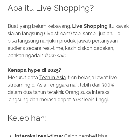
Apa itu Live Shopping?
Buat yang belum kebayang,
Live Shopping
itu kayak
siaran langsung (live stream) tapi sambil jualan. Lo
bisa langsung nunjukin produk, jawab pertanyaan
audiens secara real-time, kasih diskon dadakan,
bahkan ngadain
flash sale
.
Kenapa hype di 2025?
Menurut data
Tech in Asia
, tren belanja lewat live
streaming di Asia Tenggara naik lebih dari 300%
dalam dua tahun terakhir. Orang suka interaksi
langsung dan merasa dapet
trust
lebih tinggi.
Kelebihan:
Interaksi real-time:
Calon pembeli bisa