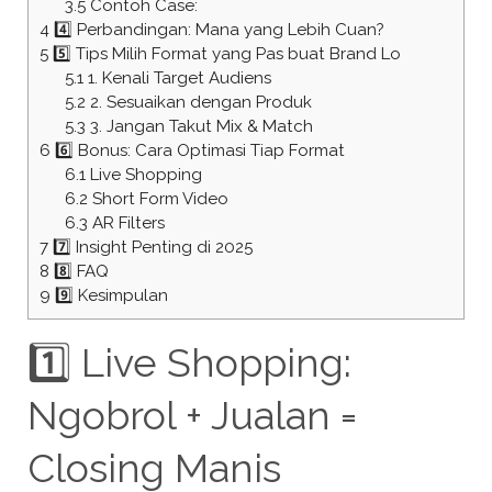
3.5
Contoh Case:
4
4️⃣ Perbandingan: Mana yang Lebih Cuan?
5
5️⃣ Tips Milih Format yang Pas buat Brand Lo
5.1
1. Kenali Target Audiens
5.2
2. Sesuaikan dengan Produk
5.3
3. Jangan Takut Mix & Match
6
6️⃣ Bonus: Cara Optimasi Tiap Format
6.1
Live Shopping
6.2
Short Form Video
6.3
AR Filters
7
7️⃣ Insight Penting di 2025
8
8️⃣ FAQ
9
9️⃣ Kesimpulan
1️⃣ Live Shopping:
Ngobrol + Jualan =
Closing Manis