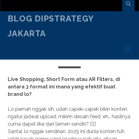
BLOG DIPSTRATEGY
JAKARTA
SEPTEMBER 1
/
ARMAND SURYA
/
CREATIVE TALK
3 FORMAT KONTEN DI 2025: MANA
YANG BISA NGE-BOOST SALES LO?
Live Shopping, Short Form atau AR Filters, di
antara 3 format ini mana yang efektif buat
brand lo?
Lo pernah nggak sih, udah capek-capek bikin konten,
ngatur jadwal upload, mikirin desain feed, eh… hasilnya
cuma dapet like dari temen sendiri? 🤦‍♂️
Santai, lo nggak sendirian. 2025 ini dunia konten tuh
udah kayak game yang levelnya naik gila-gilaan.