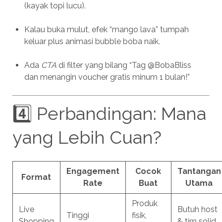
(kayak topi lucu).
Kalau buka mulut, efek “mango lava” tumpah
keluar plus animasi bubble boba naik.
Ada
CTA
di filter yang bilang “Tag @BobaBliss
dan menangin voucher gratis minum 1 bulan!”
4️⃣ Perbandingan: Mana
yang Lebih Cuan?
Engagement
Cocok
Tantangan
Format
Rate
Buat
Utama
Produk
Live
Butuh host
Tinggi
fisik,
Shopping
& tim solid