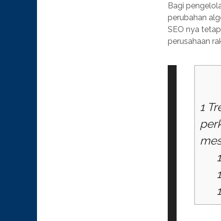
Bagi pengelol
perubahan algo
SEO nya tetap 
perusahaan rak
1
Tr
per
mes
1
1
1