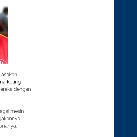
irasakan
 marketing
mereka dengan
bagai mesin
ijakannya
gunanya.