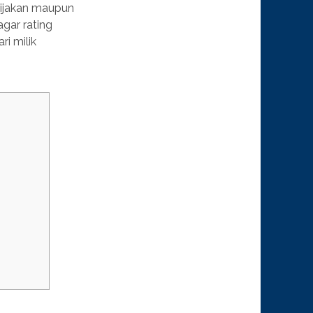
bijakan maupun
agar rating
i milik