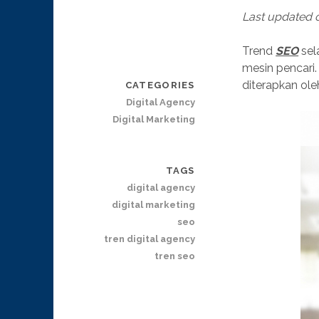
Last updated
Trend
SEO
sel
mesin pencari.
diterapkan ol
CATEGORIES
Digital Agency
Digital Marketing
TAGS
digital agency
digital marketing
seo
tren digital agency
tren seo