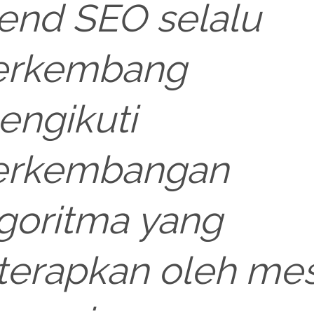
end SEO selalu
erkembang
engikuti
erkembangan
goritma yang
terapkan oleh me