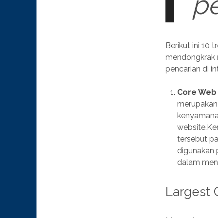
pe
Berikut ini 1
mendongkrak r
pencarian di in
Core Web 
merupakan 
kenyamana
website.Ke
tersebut p
digunakan 
dalam mene
Largest 