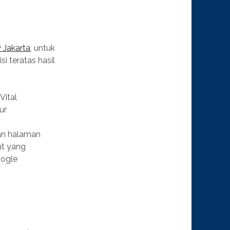
 Jakarta
, untuk
 teratas hasil
Vital
ur
an halaman
ut yang
oogle