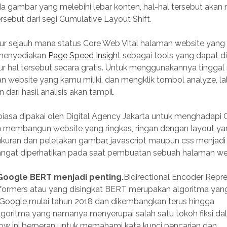
da gambar yang melebihi lebar konten, hal-hal tersebut aka
ersebut dari segi Cumulative Layout Shift.
r sejauh mana status Core Web Vital halaman website yang k
 menyediakan
Page Speed Insight
sebagai tools yang dapat d
r hal tersebut secara gratis. Untuk menggunakannya tingg
 website yang kamu miliki, dan mengklik tombol analyze, lalu
 dari hasil analisis akan tampil.
biasa dipakai oleh Digital Agency Jakarta untuk menghadapi 
 membangun website yang ringkas, ringan dengan layout yan
 ukuran dan peletakan gambar, javascript maupun css menjadi
ngat diperhatikan pada saat pembuatan sebuah halaman we
Google BERT menjadi penting.
Bidirectional Encoder Repr
formers atau yang disingkat BERT merupakan algoritma yan
 Google mulai tahun 2018 dan dikembangkan terus hingga
lgoritma yang namanya menyerupai salah satu tokoh fiksi d
w ini berperan untuk memahami kata kunci pencarian dan