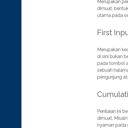
Merupakan pen
dimuat, bentuk
utama pada s
First Inp
Merupakan kec
di sini bukan 
pada tombol a
sebuah halama
pengunjung ata
Cumulati
Penilaian ini 
dimuat. Misal
nyaman pada m