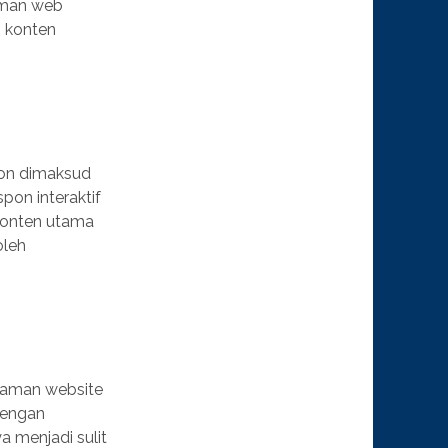
aman web
i konten
pon dimaksud
pon interaktif
 konten utama
oleh
alaman website
dengan
 menjadi sulit