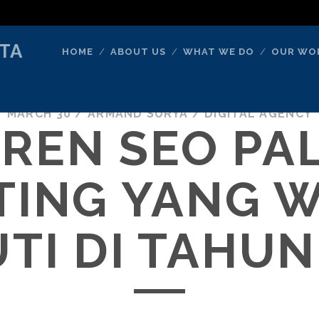
TA
HOME
ABOUT US
WHAT WE DO
OUR WO
MARCH 30
/
ARMAND SURYA
/
DIGITAL AGENCY
TREN SEO PA
TING YANG W
UTI DI TAHUN