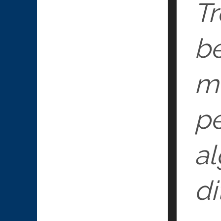
Tr
b
m
p
al
di