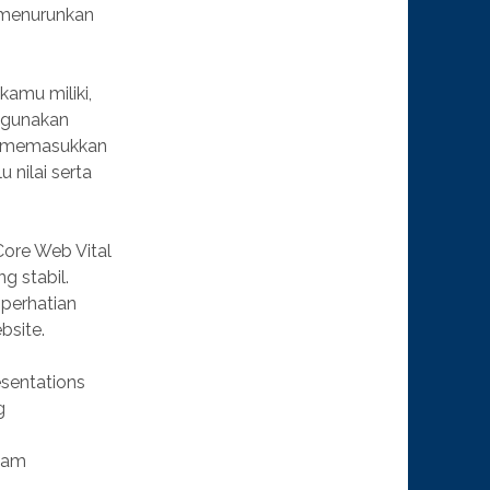
n menurunkan
amu miliki,
igunakan
al memasukkan
 nilai serta
Core Web Vital
g stabil.
 perhatian
bsite.
esentations
g
alam