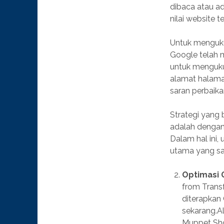
dibaca atau a
nilai website t
Untuk menguku
Google telah
untuk menguku
alamat halaman
saran perbaikan
Strategi yang 
adalah dengan
Dalam hal ini,
utama yang sa
Optimasi 
from Trans
diterapkan
sekarang.A
Muppet Sho